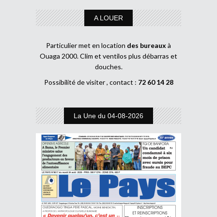
A LOUER
Particulier met en location
des bureaux
à
Ouaga 2000. Clim et ventilos plus débarras et
douches.
Possibilité de visiter , contact :
72 60 14 28
La Une du 04-08-2026