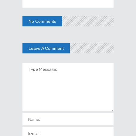
No Comments
Leave A Comment