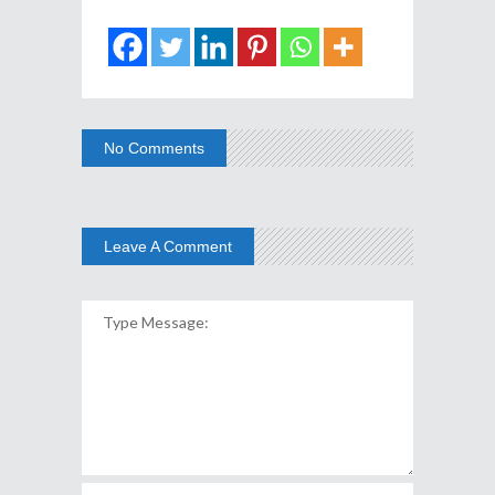
No Comments
Leave A Comment