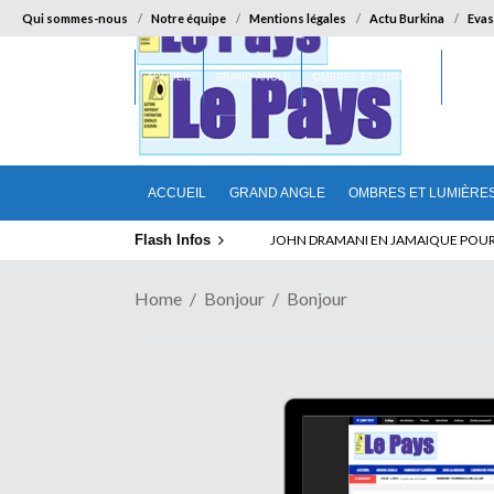
Qui sommes-nous
Notre équipe
Mentions légales
Actu Burkina
Evas
ACCUEIL
GRAND ANGLE
OMBRES ET LUMIÈRES
SUR LA
ACCUEIL
GRAND ANGLE
OMBRES ET LUMIÈRE
Flash Infos
ELECTION DE TALON A LA TETE DU SENA
Home
Bonjour
Bonjour