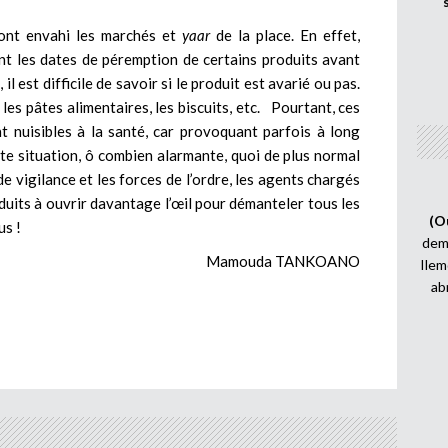
 ont envahi les marchés et
yaar
de la place. En effet,
ent les dates de péremption de certains produits avant
l est difficile de savoir si le produit est avarié ou pas.
, les pâtes alimentaires, les biscuits, etc. Pourtant, ces
 nuisibles à la santé, car provoquant parfois à long
te situation, ô combien alarmante, quoi de plus normal
e vigilance et les forces de l’ordre, les agents chargés
oduits à ouvrir davantage l’œil pour démanteler tous les
(O
us !
demi
Mamouda TANKOANO
Ilem
ab