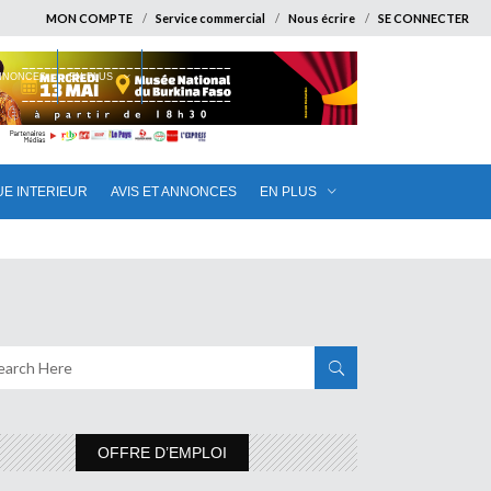
MON COMPTE
Service commercial
Nous écrire
SE CONNECTER
ANNONCES
EN PLUS
UE INTERIEUR
AVIS ET ANNONCES
EN PLUS
OFFRE D’EMPLOI