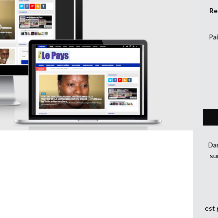
Re
Pai
Dan
su
est