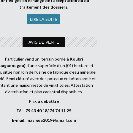
sont exigés en échange de l’acceptation ou du
traitement des dossiers
.
LIRE LA SUITE
AVIS DE VENTE
Particulier vend un terrain borné
à Koubri
uagadougou)
d’une superficie d’un (01) hectare et
, situé non loin de l’usine de fabrique d’eau minérale
dé. Semi clôturé avec des poteaux en béton armé et
ritant une maisonnette de vingt tôles. Attestation
d’attribution et plan cadastral disponibles.
Prix à débattre
Tél : 79 43 40 18/ 74 74 11 25
E-mail:
masigue2019@gmail.com