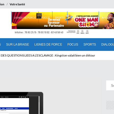
ion
Votre Santé
 BRAISE
LIGNES DE FORCE
FOCUS
SPORTS
DIALOGUE INTERIEUR
AVIS ET 
S
SUR LA BRAISE
LIGNES DE FORCE
FOCUS
SPORTS
DIALOG
T BENINOIS : Quand Patrice quitte le pouvoir sans partir !