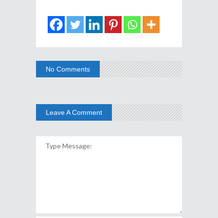
No Comments
Leave A Comment