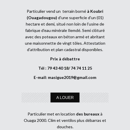
Particulier vend un terrain borné
à Koubri
(Ouagadougou)
d’une superficie d’un (01)
hectare et demi, situé non loin de l’usine de
fabrique d’eau minérale Ilemdé. Semi clôturé
avec des poteaux en béton armé et abritant
une maisonnette de vingt tôles. Attestation
d’attribution et plan cadastral disponibles.
Prix à débattre
Tél : 79 43 40 18/ 74 74 11 25
E-mail:
masigue2019@gmail.com
A LOUER
Particulier met en location
des bureaux
à
Ouaga 2000. Clim et ventilos plus débarras et
douches.