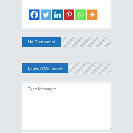
No Comments
Leave A Comment