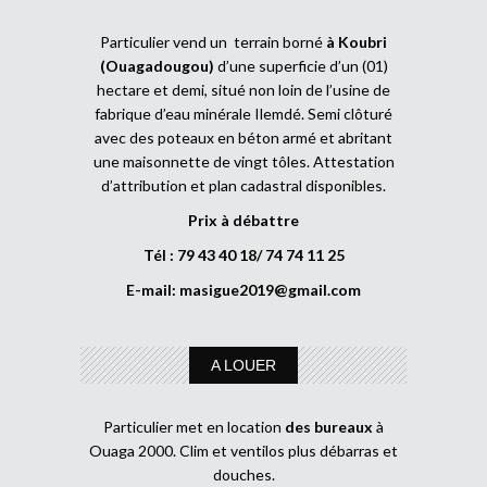
Particulier vend un terrain borné
à Koubri
(Ouagadougou)
d’une superficie d’un (01)
hectare et demi, situé non loin de l’usine de
fabrique d’eau minérale Ilemdé. Semi clôturé
avec des poteaux en béton armé et abritant
une maisonnette de vingt tôles. Attestation
d’attribution et plan cadastral disponibles.
Prix à débattre
Tél : 79 43 40 18/ 74 74 11 25
E-mail:
masigue2019@gmail.com
A LOUER
Particulier met en location
des bureaux
à
Ouaga 2000. Clim et ventilos plus débarras et
douches.