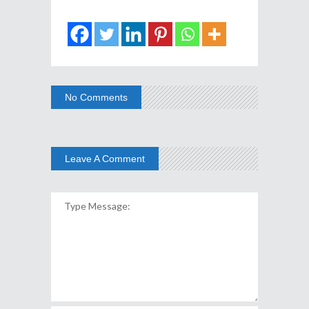
No Comments
Leave A Comment