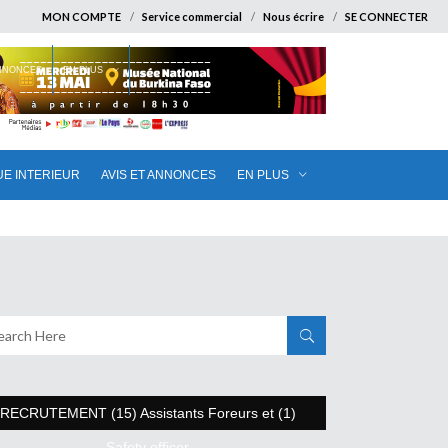
MON COMPTE
Service commercial
Nous écrire
SE CONNECTER
ANNONCES
EN PLUS
UE INTERIEUR
AVIS ET ANNONCES
EN PLUS
RECRUTEMENT (15) Assistants Foreurs et (1)
Safety officer