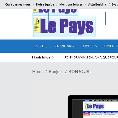
Qui sommes-nous
Notre équipe
Mentions légales
Actu Burkina
Evas
ACCUEIL
GRAND ANGLE
OMBRES ET LUMIÈRES
SUR LA
ACCUEIL
GRAND ANGLE
OMBRES ET LUMIÈRE
Flash Infos
ELECTION DE TALON A LA TETE DU SENA
JOHN DRAMANI EN JAMAIQUE POUR 
Home
Bonjour
BONJOUR