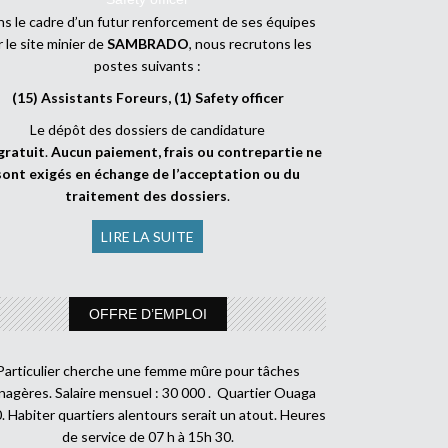
s le cadre d’un futur renforcement de ses équipes
r le site minier de
SAMBRADO
, nous recrutons les
postes suivants :
(15) Assistants Foreurs, (1) Safety officer
Le dépôt des dossiers de candidature
gratuit
.
Aucun paiement, frais ou contrepartie ne
sont exigés en échange de l’acceptation ou du
traitement des dossiers
.
LIRE LA SUITE
OFFRE D’EMPLOI
Particulier cherche une femme mûre pour tâches
agères. Salaire mensuel : 30 000 . Quartier Ouaga
. Habiter quartiers alentours serait un atout. Heures
de service de 07 h à 15h 30.