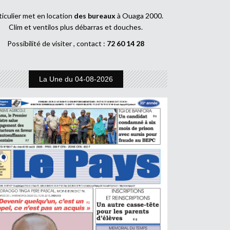
ticulier met en location
des bureaux
à Ouaga 2000.
Clim et ventilos plus débarras et douches.
Possibilité de visiter , contact :
72 60 14 28
La Une du 04-08-2026