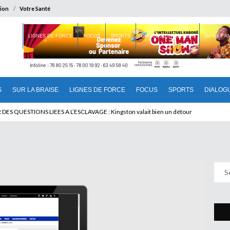
ion
Votre Santé
 BRAISE
LIGNES DE FORCE
FOCUS
SPORTS
DIALOGUE INTERIEUR
AVIS ET 
S
SUR LA BRAISE
LIGNES DE FORCE
FOCUS
SPORTS
DIALOG
T BENINOIS : Quand Patrice quitte le pouvoir sans partir !
DES QUESTIONS LIEES A L’ESCLAVAGE : Kingston valait bien un détour