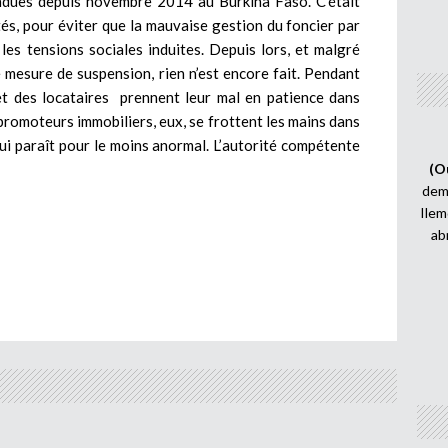
ndues depuis novembre 2014 au Burkina Faso. C’était
és, pour éviter que la mauvaise gestion du foncier par
es tensions sociales induites. Depuis lors, et malgré
 mesure de suspension, rien n’est encore fait. Pendant
 et des locataires prennent leur mal en patience dans
s promoteurs immobiliers, eux, se frottent les mains dans
ui paraît pour le moins anormal. L’autorité compétente
(O
demi
Ilem
ab