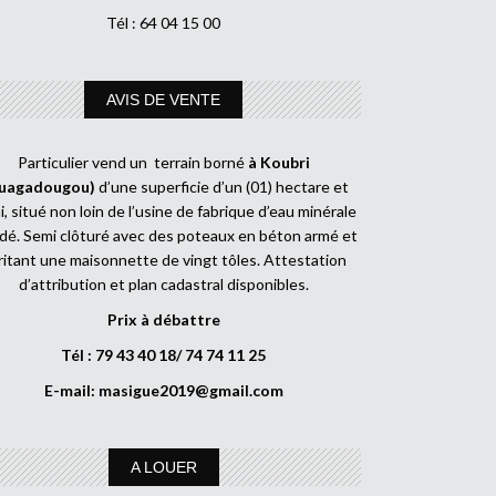
Tél : 64 04 15 00
AVIS DE VENTE
Particulier vend un terrain borné
à Koubri
uagadougou)
d’une superficie d’un (01) hectare et
, situé non loin de l’usine de fabrique d’eau minérale
dé. Semi clôturé avec des poteaux en béton armé et
ritant une maisonnette de vingt tôles. Attestation
d’attribution et plan cadastral disponibles.
Prix à débattre
Tél : 79 43 40 18/ 74 74 11 25
E-mail:
masigue2019@gmail.com
A LOUER