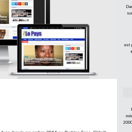
Dan
su
est
mén
2000