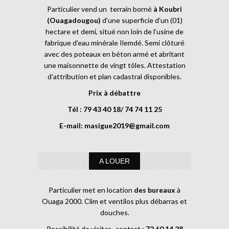
Particulier vend un terrain borné
à Koubri
(Ouagadougou)
d’une superficie d’un (01)
hectare et demi, situé non loin de l’usine de
fabrique d’eau minérale Ilemdé. Semi clôturé
avec des poteaux en béton armé et abritant
une maisonnette de vingt tôles. Attestation
d’attribution et plan cadastral disponibles.
Prix à débattre
Tél : 79 43 40 18/ 74 74 11 25
E-mail:
masigue2019@gmail.com
A LOUER
Particulier met en location
des bureaux
à
Ouaga 2000. Clim et ventilos plus débarras et
douches.
Possibilité de visiter , contact :
72 60 14 28