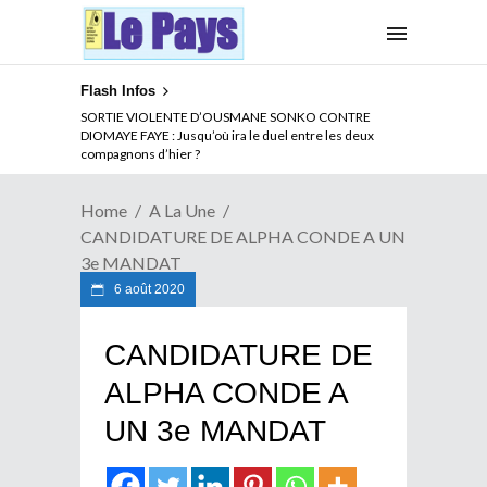
Flash Infos
NOUVELLE ATTAQUE MEURTRIERE DES ADF EN RDC :
SORTIE VIOLENTE D’OUSMANE SONKO CONTRE
Comment arrêter la spirale de la violence au Congo
DIOMAYE FAYE : Jusqu’où ira le duel entre les deux
compagnons d’hier ?
Home
A La Une
CANDIDATURE DE ALPHA CONDE A UN
3e MANDAT
6 août 2020
CANDIDATURE DE
ALPHA CONDE A
UN 3e MANDAT