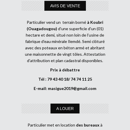
AVIS DE VENTE
Particulier vend un terrain borné
à Koubri
(Ouagadougou)
d’une superficie d’un (01)
hectare et demi, situé non loin de l’usine de
fabrique d’eau minérale Ilemdé. Semi clôturé
avec des poteaux en béton armé et abritant
une maisonnette de vingt tôles. Attestation
d’attribution et plan cadastral disponibles.
Prix à débattre
Tél : 79 43 40 18/ 74 74 11 25
E-mail:
masigue2019@gmail.com
A LOUER
Particulier met en location
des bureaux
à