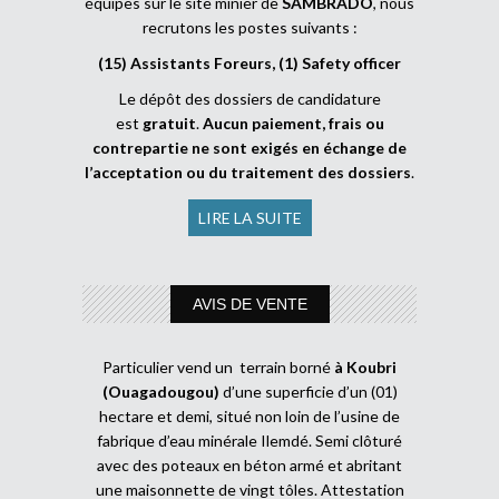
équipes sur le site minier de
SAMBRADO
, nous
recrutons les postes suivants :
(15) Assistants Foreurs, (1) Safety officer
Le dépôt des dossiers de candidature
est
gratuit
.
Aucun paiement, frais ou
contrepartie ne sont exigés en échange de
l’acceptation ou du traitement des dossiers
.
LIRE LA SUITE
AVIS DE VENTE
Particulier vend un terrain borné
à Koubri
(Ouagadougou)
d’une superficie d’un (01)
hectare et demi, situé non loin de l’usine de
fabrique d’eau minérale Ilemdé. Semi clôturé
avec des poteaux en béton armé et abritant
une maisonnette de vingt tôles. Attestation