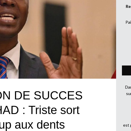
Re
Pai
Dan
N DE SUCCES
su
 : Triste sort
oup aux dents
est