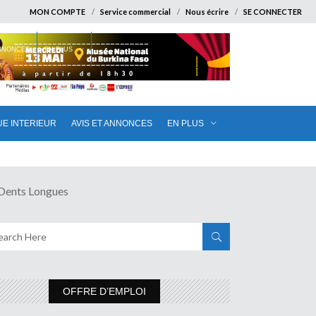
MON COMPTE
Service commercial
Nous écrire
SE CONNECTER
ANNONCES
EN PLUS
UE INTERIEUR
AVIS ET ANNONCES
EN PLUS
ents Longues
OFFRE D’EMPLOI