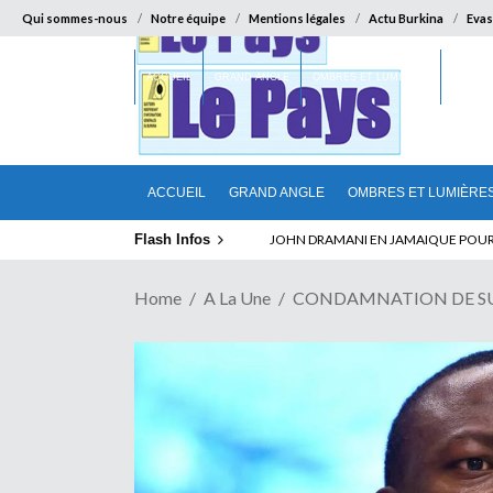
Qui sommes-nous
Notre équipe
Mentions légales
Actu Burkina
Evas
ACCUEIL
GRAND ANGLE
OMBRES ET LUMIÈRES
SUR LA
ACCUEIL
GRAND ANGLE
OMBRES ET LUMIÈRE
Flash Infos
ELECTION DE TALON A LA TETE DU SENA
Home
A La Une
CONDAMNATION DE SUCCES