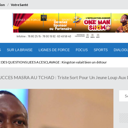
ion
Votre Santé
 BRAISE
LIGNES DE FORCE
FOCUS
SPORTS
DIALOGUE INTERIEUR
AVIS ET 
S
SUR LA BRAISE
LIGNES DE FORCE
FOCUS
SPORTS
DIALOG
T BENINOIS : Quand Patrice quitte le pouvoir sans partir !
 MASRA AU TCHAD : Triste Sort Pour Un Jeune Loup Aux D