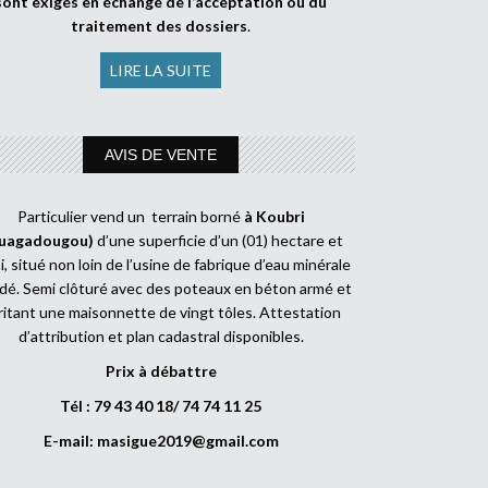
sont exigés en échange de l’acceptation ou du
traitement des dossiers
.
LIRE LA SUITE
AVIS DE VENTE
Particulier vend un terrain borné
à Koubri
uagadougou)
d’une superficie d’un (01) hectare et
, situé non loin de l’usine de fabrique d’eau minérale
dé. Semi clôturé avec des poteaux en béton armé et
ritant une maisonnette de vingt tôles. Attestation
d’attribution et plan cadastral disponibles.
Prix à débattre
Tél : 79 43 40 18/ 74 74 11 25
E-mail:
masigue2019@gmail.com