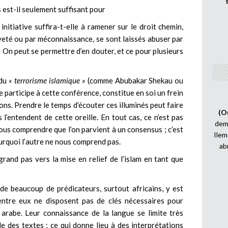
s est-il seulement suffisant pour
initiative suffira-t-elle à ramener sur le droit chemin,
ïveté ou par méconnaissance, se sont laissés abuser par
 On peut se permettre d’en douter, et ce pour plusieurs
 du
« terrorisme islamique »
(comme Abubakar Shekau ou
ne participe à cette conférence, constitue en soi un frein
ns. Prendre le temps d’écouter ces illuminés peut faire
(O
s l’entendent de cette oreille. En tout cas, ce n’est pas
demi
ous comprendre que l’on parvient à un consensus ; c’est
Ilem
urquoi l’autre ne nous comprend pas.
ab
rand pas vers la mise en relief de l’islam en tant que
é de beaucoup de prédicateurs, surtout africains, y est
ntre eux ne disposent pas de clés nécessaires pour
 arabe. Leur connaissance de la langue se limite très
le des textes ; ce qui donne lieu à des interprétations