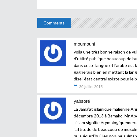
Comments
moumouni
voila une très bonne raison de vul
d’utilité publique.beaucoup de bu
dans cette langue et l’arabe est 
gagnerais bien en mettant la lang
dise l’état central existe pour le 
30 juillet 2015
yabsoré
La Jama’at islamique malienne Ah
décembre 2013 à Bamako. Mr Abdo
l’islam signifie étymologiquement 
l’attitude de beaucoup de musulma
qu’aujourd’hui, les non-musulmans