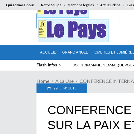
Qui sommes-nous
Notre équipe
Mentions légales
Actu Burkina
Evas
ACCUEIL
GRAND ANGLE
OMBRES ET LUMIÈRES
SUR LA
ACCUEIL
GRAND ANGLE
OMBRES ET LUMIÈRE
Flash Infos
ELECTION DE TALON A LA TETE DU SENA
Home
A La Une
CONFERENCE INTERNATIONA
29 juillet 2015
CONFERENCE 
SUR LA PAIX ET