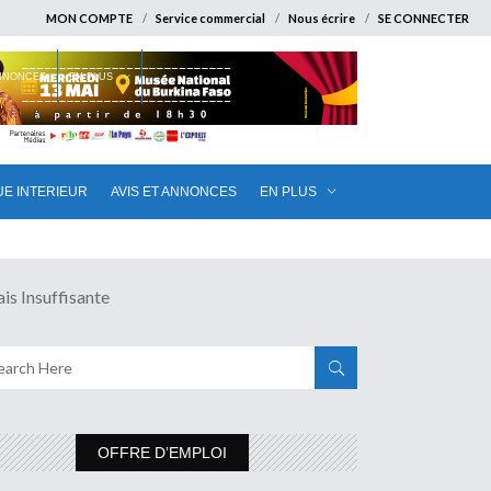
MON COMPTE
Service commercial
Nous écrire
SE CONNECTER
ANNONCES
EN PLUS
UE INTERIEUR
AVIS ET ANNONCES
EN PLUS
 Insuffisante
OFFRE D’EMPLOI