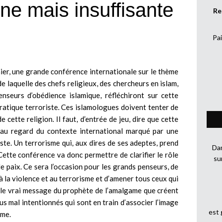
une mais insuffisante
Re
Pai
rnier, une grande conférence internationale sur le thème
 laquelle des chefs religieux, des chercheurs en islam,
enseurs d’obédience islamique, réfléchiront sur cette
 pratique terroriste. Ces islamologues doivent tenter de
 cette religion. Il faut, d’entrée de jeu, dire que cette
au regard du contexte international marqué par une
ste. Un terrorisme qui, aux dires de ses adeptes, prend
Dan
Cette conférence va donc permettre de clarifier le rôle
su
e paix. Ce sera l’occasion pour les grands penseurs, de
 à la violence et au terrorisme et d’amener tous ceux qui
r le vrai message du prophète de l’amalgame que créent
s mal intentionnés qui sont en train d’associer l’image
est
sme.