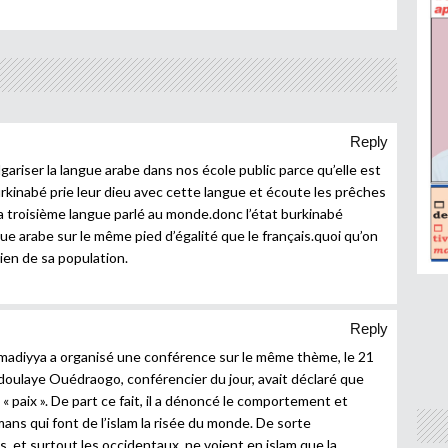
Reply
gariser la langue arabe dans nos école public parce qu’elle est
rkinabé prie leur dieu avec cette langue et écoute les prêches
la troisième langue parlé au monde.donc l’état burkinabé
ue arabe sur le même pied d’égalité que le français.quoi qu’on
bien de sa population.
Reply
madiyya a organisé une conférence sur le même thème, le 21
ulaye Ouédraogo, conférencier du jour, avait déclaré que
« paix ». De part ce fait, il a dénoncé le comportement et
ns qui font de l’islam la risée du monde. De sorte
, et surtout les occidentaux, ne voient en islam que la