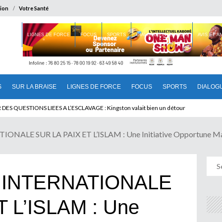
ion
Votre Santé
 BRAISE
LIGNES DE FORCE
FOCUS
SPORTS
DIALOGUE INTERIEUR
AVIS ET 
S
SUR LA BRAISE
LIGNES DE FORCE
FOCUS
SPORTS
DIALOG
T BENINOIS : Quand Patrice quitte le pouvoir sans partir !
LE SUR LA PAIX ET L’ISLAM : Une Initiative Opportune Mais
INTERNATIONALE
 L’ISLAM : Une