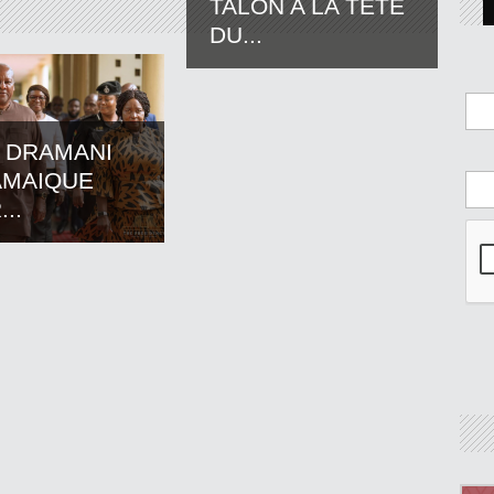
TALON A LA TETE
DU...
 DRAMANI
AMAIQUE
..