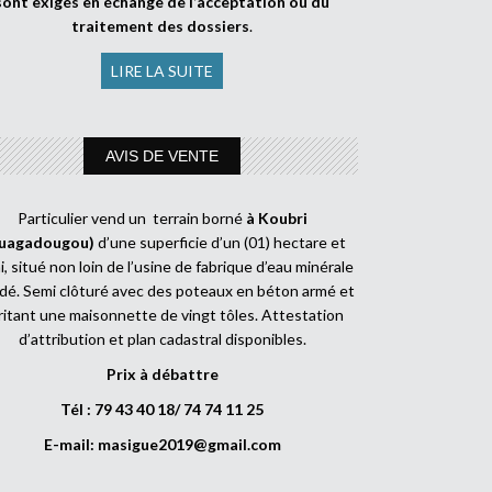
sont exigés en échange de l’acceptation ou du
traitement des dossiers
.
LIRE LA SUITE
AVIS DE VENTE
Particulier vend un terrain borné
à Koubri
uagadougou)
d’une superficie d’un (01) hectare et
, situé non loin de l’usine de fabrique d’eau minérale
dé. Semi clôturé avec des poteaux en béton armé et
ritant une maisonnette de vingt tôles. Attestation
d’attribution et plan cadastral disponibles.
Prix à débattre
Tél : 79 43 40 18/ 74 74 11 25
E-mail:
masigue2019@gmail.com