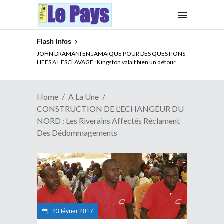
Flash Infos
ELECTION DE TALON A LA TETE DU SENAT BENINOIS :
JOHN DRAMANI EN JAMAIQUE POUR DES QUESTIONS
Quand Patrice quitte le pouvoir sans partir !
LIEES A L’ESCLAVAGE : Kingston valait bien un détour
Home
A La Une
CONSTRUCTION DE L’ECHANGEUR DU
NORD : Les Riverains Affectés Réclament
Des Dédommagements
23 février 2017