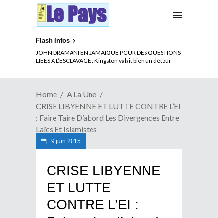
Flash Infos
ELECTION DE TALON A LA TETE DU SENAT BENINOIS :
JOHN DRAMANI EN JAMAIQUE POUR DES QUESTIONS
Quand Patrice quitte le pouvoir sans partir !
LIEES A L’ESCLAVAGE : Kingston valait bien un détour
Home
A La Une
CRISE LIBYENNE ET LUTTE CONTRE L’EI
: Faire Taire D’abord Les Divergences Entre
Laïcs Et Islamistes
9 juin 2015
CRISE LIBYENNE
ET LUTTE
CONTRE L’EI :