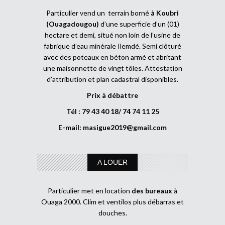
Particulier vend un terrain borné
à Koubri
(Ouagadougou)
d’une superficie d’un (01)
hectare et demi, situé non loin de l’usine de
fabrique d’eau minérale Ilemdé. Semi clôturé
avec des poteaux en béton armé et abritant
une maisonnette de vingt tôles. Attestation
d’attribution et plan cadastral disponibles.
Prix à débattre
Tél : 79 43 40 18/ 74 74 11 25
E-mail:
masigue2019@gmail.com
A LOUER
Particulier met en location
des bureaux
à
Ouaga 2000. Clim et ventilos plus débarras et
douches.