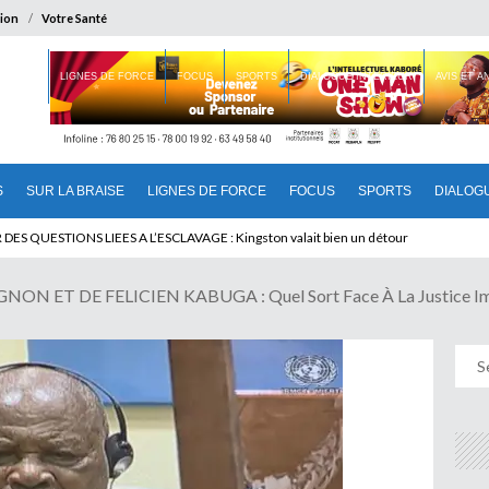
ion
Votre Santé
 BRAISE
LIGNES DE FORCE
FOCUS
SPORTS
DIALOGUE INTERIEUR
AVIS ET 
S
SUR LA BRAISE
LIGNES DE FORCE
FOCUS
SPORTS
DIALOG
T BENINOIS : Quand Patrice quitte le pouvoir sans partir !
ON ET DE FELICIEN KABUGA : Quel Sort Face À La Justice I