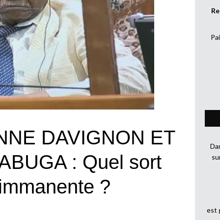
Re
Pai
NNE DAVIGNON ET
Dan
BUGA : Quel sort
su
e immanente ?
est