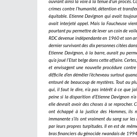
ouvrant ainsi la voie à la tenue d’un procès. Co
crimes contre l’humanité, détention et transfert
équitable. Etienne Davignon qui avait toujou
avait interjeté appel. Mais la Faucheuse vie
pourtant pu permettre de lever un coin de voile
RDC devenue indépendante en 1960 et son anci
dernier survivant des dix personnes citées dan
Etienne Davignon, à la barre, aurait pu perme
qu’a joué l’Etat belge dans cette affaire. Certe
et envisagent une nouvelle procédure contre 
difficile d’en démêler l’écheveau surtout quand 
entouré de beaucoup de mystères. Tout au plus
qui, il faut le dire, n’a pas intérêt à ce que j
peine si la disparition d’Etienne Davignon n’
elle devrait avoir des choses à se reprocher.
C
ont échappé à la justice des Hommes, ils ne
immanente s’ils ont vraiment du sang sur les 
par leurs propres turpitudes. Il en est de mê
bras financiers du génocide rwandais de 1994 