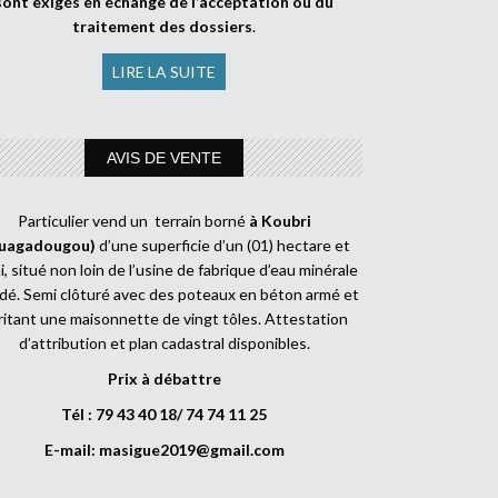
sont exigés en échange de l’acceptation ou du
traitement des dossiers
.
LIRE LA SUITE
AVIS DE VENTE
Particulier vend un terrain borné
à Koubri
uagadougou)
d’une superficie d’un (01) hectare et
, situé non loin de l’usine de fabrique d’eau minérale
dé. Semi clôturé avec des poteaux en béton armé et
ritant une maisonnette de vingt tôles. Attestation
d’attribution et plan cadastral disponibles.
Prix à débattre
Tél : 79 43 40 18/ 74 74 11 25
E-mail:
masigue2019@gmail.com