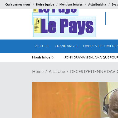
Qui sommes-nous
Notre équipe
Mentions légales
Actu Burkina
Evas
ACCUEIL
GRAND ANGLE
OMBRES ET LUMIÈRES
SUR LA
ACCUEIL
GRAND ANGLE
OMBRES ET LUMIÈRE
Flash Infos
ELECTION DE TALON A LA TETE DU SENA
Home
A La Une
DECES D’ETIENNE DAVIGN