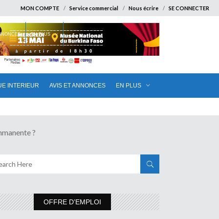
MON COMPTE
Service commercial
Nous écrire
SE CONNECTER
ANNONCES
EN PLUS
UE INTERIEUR
AVIS ET ANNONCES
EN PLUS
mmanente ?
OFFRE D’EMPLOI