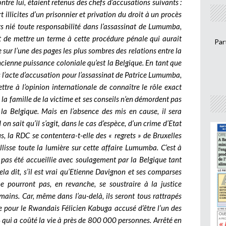
ntre lui, étaient retenus des chefs d’accusations suivants :
 illicites d’un prisonnier et privation du droit à un procès
rs nié toute responsabilité dans l’assassinat de Lumumba,
nt de mettre un terme à cette procédure pénale qui aurait
Par
 sur l’une des pages les plus sombres des relations entre la
enne puissance coloniale qu’est la Belgique. En tant que
s l’acte d’accusation pour l’assassinat de Patrice Lumumba,
ttre à l’opinion internationale de connaître le rôle exact
s, la famille de la victime et ses conseils n’en démordent pas
la Belgique. Mais en l’absence des mis en cause, il sera
on sait qu’il s’agit, dans le cas d’espèce, d’un crime d’Etat
, la RDC se contentera-t-elle des « regrets » de Bruxelles
aillisse toute la lumière sur cette affaire Lumumba. C’est à
a pas été accueillie avec soulagement par la Belgique tant
ela dit, s’il est vrai qu’Etienne Davignon et ses comparses
 pourront pas, en revanche, se soustraire à la justice
mains. Car, même dans l’au-delà, ils seront tous rattrapés
me pour le Rwandais Félicien Kabuga accusé d’être l’un des
qui a coûté la vie à près de 800 000 personnes. Arrêté en