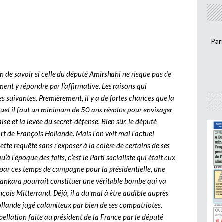
Par
on de savoir si celle du député Amirshahi ne risque pas de
ent y répondre par l’affirmative. Les raisons qui
es suivantes. Premièrement, il y a de fortes chances que la
quel il faut un minimum de 50 ans révolus pour envisager
ise et la levée du secret-défense. Bien sûr, le député
rt de François Hollande. Mais l’on voit mal l’actuel
tte requête sans s’exposer à la colère de certains de ses
’à l’époque des faits, c’est le Parti socialiste qui était aux
t par ces temps de campagne pour la présidentielle, une
Sankara pourrait constituer une véritable bombe qui va
çois Mitterrand. Déjà, il a du mal à être audible auprès
ollande jugé calamiteux par bien de ses compatriotes.
pellation faite au président de la France par le député