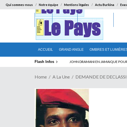
Qui sommes-nous
Notre équipe
Mentions légales
Actu Burkina
Evas
ACCUEIL
GRAND ANGLE
OMBRES ET LUMIÈRES
SUR LA
ACCUEIL
GRAND ANGLE
OMBRES ET LUMIÈRE
Flash Infos
ELECTION DE TALON A LA TETE DU SENA
Home
A La Une
DEMANDE DE DECLASSIFI