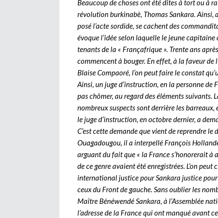
Beaucoup de choses ont été dites à tort ou à ra
révolution burkinabè, Thomas Sankara. Ainsi, 
posé l’acte sordide, se cachent des commanditai
évoque l’idée selon laquelle le jeune capitaine
tenants de la « Françafrique ». Trente ans après 
commencent à bouger. En effet, à la faveur de l
Blaise Compaoré, l’on peut faire le constat qu
Ainsi, un juge d’instruction, en la personne de
pas chômer, au regard des éléments suivants. La
nombreux suspects sont derrière les barreaux, en
le juge d’instruction, en octobre dernier, a dem
C’est cette demande que vient de reprendre le 
Ouagadougou, il a interpellé François Hollande 
arguant du fait que « la France s’honorerait à ai
de ce genre avaient été enregistrées. L’on peut cit
international justice pour Sankara justice pour l
ceux du Front de gauche. Sans oublier les nom
Maître Bénéwendé Sankara, à l’Assemblée nation
l’adresse de la France qui ont manqué avant ce