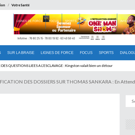
ion
Votre Santé
 BRAISE
LIGNES DE FORCE
FOCUS
SPORTS
DIALOGUE INTERIEUR
AVIS ET 
S
SUR LA BRAISE
LIGNES DE FORCE
FOCUS
SPORTS
DIALOG
T BENINOIS : Quand Patrice quitte le pouvoir sans partir !
CATION DES DOSSIERS SUR THOMAS SANKARA : En Attenda