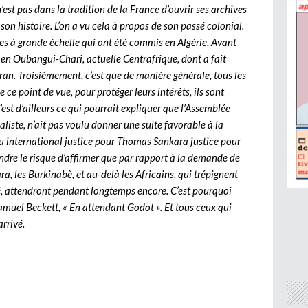
n’est pas dans la tradition de la France d’ouvrir ses archives
on histoire. L’on a vu cela à propos de son passé colonial.
es à grande échelle qui ont été commis en Algérie. Avant
es en Oubangui-Chari, actuelle Centrafrique, dont a fait
ran. Troisièmement, c’est que de manière générale, tous les
ce point de vue, pour protéger leurs intérêts, ils sont
C’est d’ailleurs ce qui pourrait expliquer que l’Assemblée
iste, n’ait pas voulu donner une suite favorable à la
eau international justice pour Thomas Sankara justice pour
rendre le risque d’affirmer que par rapport à la demande de
a, les Burkinabè, et au-delà les Africains, qui trépignent
é, attendront pendant longtemps encore. C’est pourquoi
Samuel Beckett, « En attendant Godot ». Et tous ceux qui
rrivé.