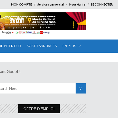
MON COMPTE
Service commercial
Nous écrire
SE CONNECTER
ANNONCES
EN PLUS
UE INTERIEUR
AVIS ET ANNONCES
EN PLUS
nt Godot !
OFFRE D’EMPLOI