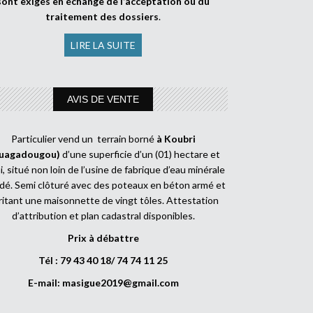
sont exigés en échange de l’acceptation ou du
traitement des dossiers
.
LIRE LA SUITE
AVIS DE VENTE
Particulier vend un terrain borné
à Koubri
uagadougou)
d’une superficie d’un (01) hectare et
, situé non loin de l’usine de fabrique d’eau minérale
dé. Semi clôturé avec des poteaux en béton armé et
ritant une maisonnette de vingt tôles. Attestation
d’attribution et plan cadastral disponibles.
Prix à débattre
Tél : 79 43 40 18/ 74 74 11 25
E-mail:
masigue2019@gmail.com