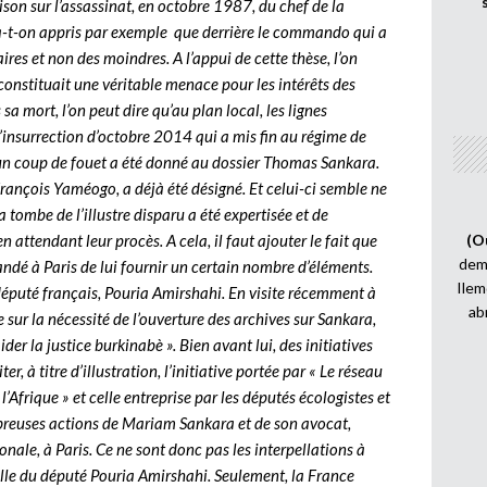
ison sur l’assassinat, en octobre 1987, du chef de la
a-t-on appris par exemple que derrière le commando qui a
res et non des moindres. A l’appui de cette thèse, l’on
 constituait une véritable menace pour les intérêts des
sa mort, l’on peut dire qu’au plan local, les lignes
’insurrection d’octobre 2014 qui a mis fin au régime de
’un coup de fouet a été donné au dossier Thomas Sankara.
 François Yaméogo, a déjà été désigné. Et celui-ci semble ne
 tombe de l’illustre disparu a été expertisée et de
 attendant leur procès. A cela, il faut ajouter le fait que
(O
demi
andé à Paris de lui fournir un certain nombre d’éléments.
Ilem
député français, Pouria Amirshahi. En visite récemment à
ab
sur la nécessité de l’ouverture des archives sur Sankara,
der la justice burkinabè ». Bien avant lui, des initiatives
er, à titre d’illustration, l’initiative portée par « Le réseau
’Afrique » et celle entreprise par les députés écologistes et
breuses actions de Mariam Sankara et de son avocat,
ale, à Paris. Ce ne sont donc pas les interpellations à
lle du député Pouria Amirshahi. Seulement, la France