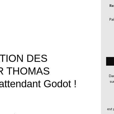
Re
Pai
TION DES
R THOMAS
Dan
ttendant Godot !
su
est