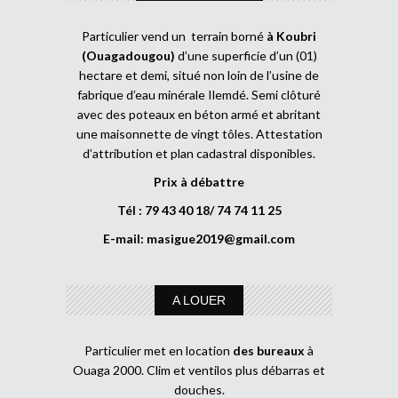
Particulier vend un terrain borné
à Koubri
(Ouagadougou)
d’une superficie d’un (01)
hectare et demi, situé non loin de l’usine de
fabrique d’eau minérale Ilemdé. Semi clôturé
avec des poteaux en béton armé et abritant
une maisonnette de vingt tôles. Attestation
d’attribution et plan cadastral disponibles.
Prix à débattre
Tél : 79 43 40 18/ 74 74 11 25
E-mail:
masigue2019@gmail.com
A LOUER
Particulier met en location
des bureaux
à
Ouaga 2000. Clim et ventilos plus débarras et
douches.