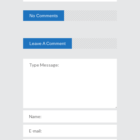
No Comments
Leave A Comment