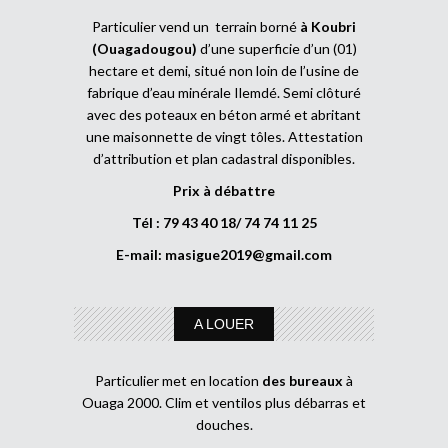
Particulier vend un terrain borné
à Koubri
(Ouagadougou)
d’une superficie d’un (01)
hectare et demi, situé non loin de l’usine de
fabrique d’eau minérale Ilemdé. Semi clôturé
avec des poteaux en béton armé et abritant
une maisonnette de vingt tôles. Attestation
d’attribution et plan cadastral disponibles.
Prix à débattre
Tél : 79 43 40 18/ 74 74 11 25
E-mail:
masigue2019@gmail.com
A LOUER
Particulier met en location
des bureaux
à
Ouaga 2000. Clim et ventilos plus débarras et
douches.