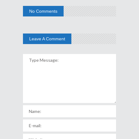
No Comments
Leave A Comment