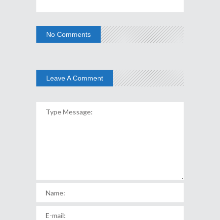
No Comments
Leave A Comment