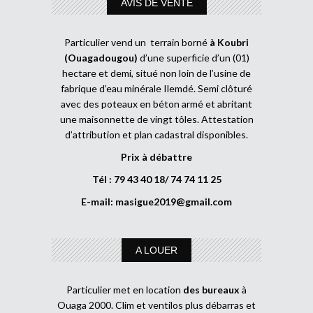
AVIS DE VENTE
Particulier vend un terrain borné
à Koubri
(Ouagadougou)
d’une superficie d’un (01)
hectare et demi, situé non loin de l’usine de
fabrique d’eau minérale Ilemdé. Semi clôturé
avec des poteaux en béton armé et abritant
une maisonnette de vingt tôles. Attestation
d’attribution et plan cadastral disponibles.
Prix à débattre
Tél : 79 43 40 18/ 74 74 11 25
E-mail:
masigue2019@gmail.com
A LOUER
Particulier met en location
des bureaux
à
Ouaga 2000. Clim et ventilos plus débarras et