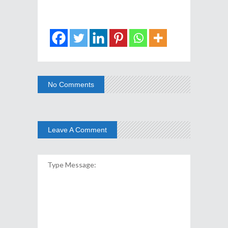
No Comments
Leave A Comment