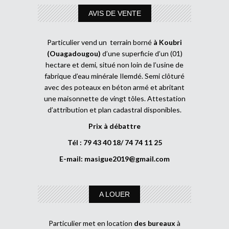
AVIS DE VENTE
Particulier vend un terrain borné
à Koubri
(Ouagadougou)
d’une superficie d’un (01)
hectare et demi, situé non loin de l’usine de
fabrique d’eau minérale Ilemdé. Semi clôturé
avec des poteaux en béton armé et abritant
une maisonnette de vingt tôles. Attestation
d’attribution et plan cadastral disponibles.
Prix à débattre
Tél : 79 43 40 18/ 74 74 11 25
E-mail:
masigue2019@gmail.com
A LOUER
Particulier met en location
des bureaux
à