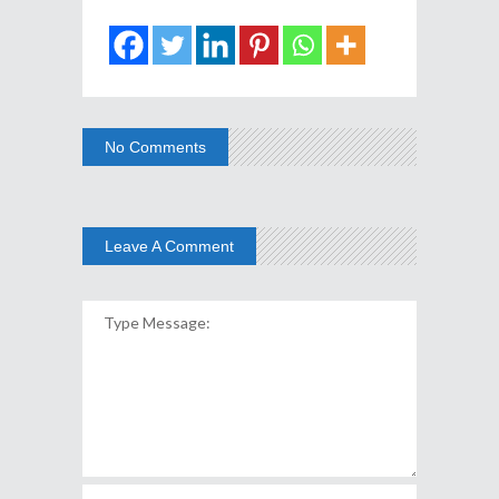
No Comments
Leave A Comment