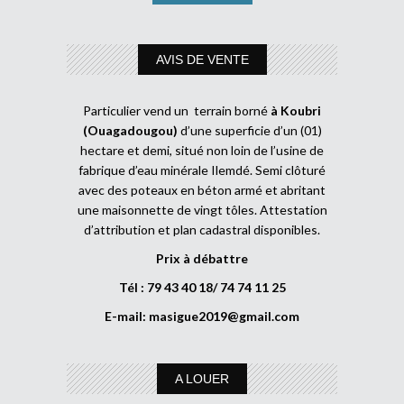
AVIS DE VENTE
Particulier vend un terrain borné
à Koubri
(Ouagadougou)
d’une superficie d’un (01)
hectare et demi, situé non loin de l’usine de
fabrique d’eau minérale Ilemdé. Semi clôturé
avec des poteaux en béton armé et abritant
une maisonnette de vingt tôles. Attestation
d’attribution et plan cadastral disponibles.
Prix à débattre
Tél : 79 43 40 18/ 74 74 11 25
E-mail:
masigue2019@gmail.com
A LOUER