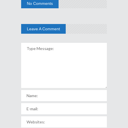
No Comments
Leave A Comment