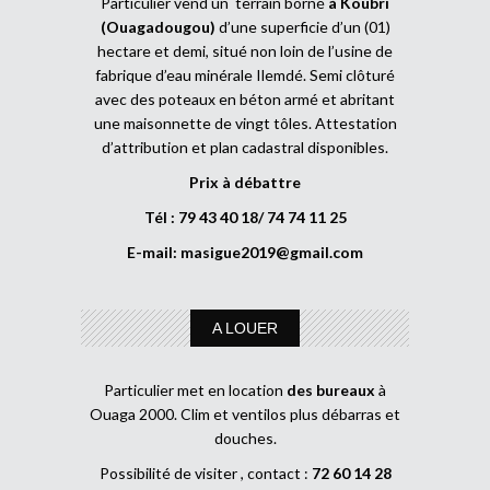
Particulier vend un terrain borné
à Koubri
(Ouagadougou)
d’une superficie d’un (01)
hectare et demi, situé non loin de l’usine de
fabrique d’eau minérale Ilemdé. Semi clôturé
avec des poteaux en béton armé et abritant
une maisonnette de vingt tôles. Attestation
d’attribution et plan cadastral disponibles.
Prix à débattre
Tél : 79 43 40 18/ 74 74 11 25
E-mail:
masigue2019@gmail.com
A LOUER
Particulier met en location
des bureaux
à
Ouaga 2000. Clim et ventilos plus débarras et
douches.
Possibilité de visiter , contact :
72 60 14 28