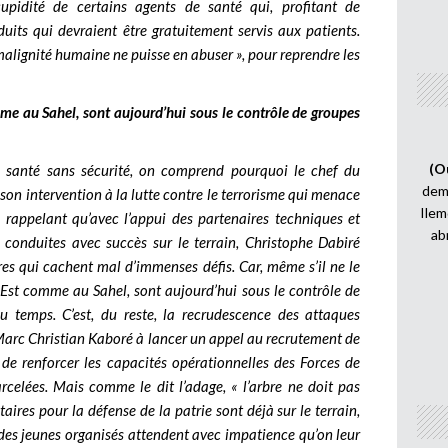
cupidité de certains agents de santé qui, profitant de
uits qui devraient être gratuitement servis aux patients.
 malignité humaine ne puisse en abuser », pour reprendre les
omme au Sahel, sont aujourd’hui sous le contrôle de groupes
(O
 santé sans sécurité, on comprend pourquoi le chef du
demi
on intervention à la lutte contre le terrorisme qui menace
Ilem
rappelant qu’avec l’appui des partenaires techniques et
ab
 conduites avec succès sur le terrain, Christophe Dabiré
ires qui cachent mal d’immenses défis. Car, même s’il ne le
 l’Est comme au Sahel, sont aujourd’hui sous le contrôle de
u temps. C’est, du reste, la recrudescence des attaques
 Marc Christian Kaboré à lancer un appel au recrutement de
n de renforcer les capacités opérationnelles des Forces de
celées. Mais comme le dit l’adage, « l’arbre ne doit pas
ntaires pour la défense de la patrie sont déjà sur le terrain,
ù des jeunes organisés attendent avec impatience qu’on leur