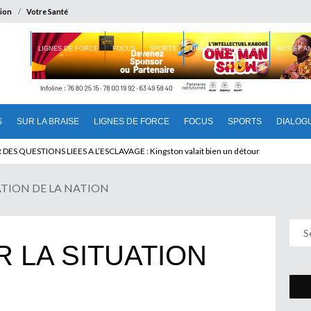
ion
Votre Santé
 BRAISE
LIGNES DE FORCE
FOCUS
SPORTS
DIALOGUE INTERIEUR
AVIS ET 
S
SUR LA BRAISE
LIGNES DE FORCE
FOCUS
SPORTS
DIALOG
U CAMEROUN : Qui pilote le Cameroun ?
ATION DE LA NATION
 LA SITUATION