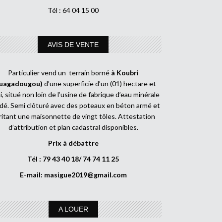
Tél : 64 04 15 00
AVIS DE VENTE
Particulier vend un terrain borné
à Koubri
uagadougou)
d’une superficie d’un (01) hectare et
, situé non loin de l’usine de fabrique d’eau minérale
dé. Semi clôturé avec des poteaux en béton armé et
ritant une maisonnette de vingt tôles. Attestation
d’attribution et plan cadastral disponibles.
Prix à débattre
Tél : 79 43 40 18/ 74 74 11 25
E-mail:
masigue2019@gmail.com
A LOUER