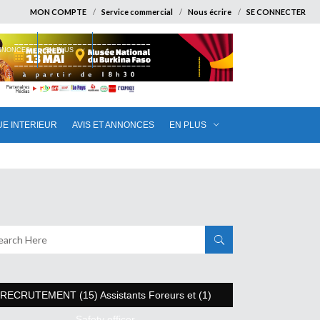
MON COMPTE
Service commercial
Nous écrire
SE CONNECTER
ANNONCES
EN PLUS
UE INTERIEUR
AVIS ET ANNONCES
EN PLUS
RECRUTEMENT (15) Assistants Foreurs et (1)
Safety officer