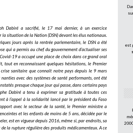
Dan
su
ph Dabiré a sacrifié, le 17 mai dernier, à un exercice
 la situation de la Nation (DSN) devant les élus nationaux.
uelques jours après la rentrée parlementaire, le DSN a été
est
hose qui a permis au chef du gouvernement d’actualiser ses
a Covid-19 a occupé une place de choix dans ce grand oral
it, tout en reconnaissant quelques hésitations, le Premier
la crise sanitaire que connaît notre pays depuis le 9 mars
ux nanties avec des systèmes de santé performants, ont été
onstatés presque chaque jour qui passe, dans certains pays
tophe Dabiré a tenu à exprimer sa gratitude à toutes ces
 à l’appel à la solidarité lancé par le président du Faso
apport avec le secteur de la santé, le Premier ministre a
enceintes et les enfants de moins de 5 ans, décidée par le
mén
peler, est en vigueur depuis 2016, même si, par endroits, sa
2000
t de la rupture régulière des produits médicamenteux. A ce