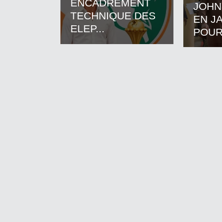
ENCADREMENT
JOHN
TECHNIQUE DES
EN J
ELEP...
POUR.