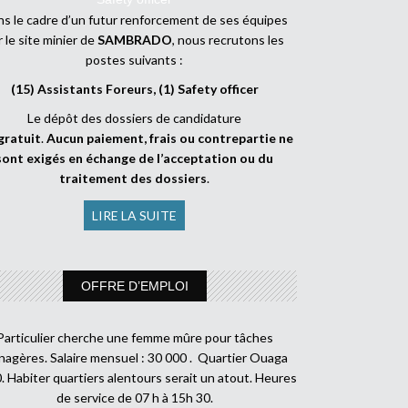
s le cadre d’un futur renforcement de ses équipes
r le site minier de
SAMBRADO
, nous recrutons les
postes suivants :
(15) Assistants Foreurs, (1) Safety officer
Le dépôt des dossiers de candidature
gratuit
.
Aucun paiement, frais ou contrepartie ne
sont exigés en échange de l’acceptation ou du
traitement des dossiers
.
LIRE LA SUITE
OFFRE D’EMPLOI
Particulier cherche une femme mûre pour tâches
agères. Salaire mensuel : 30 000 . Quartier Ouaga
. Habiter quartiers alentours serait un atout. Heures
de service de 07 h à 15h 30.