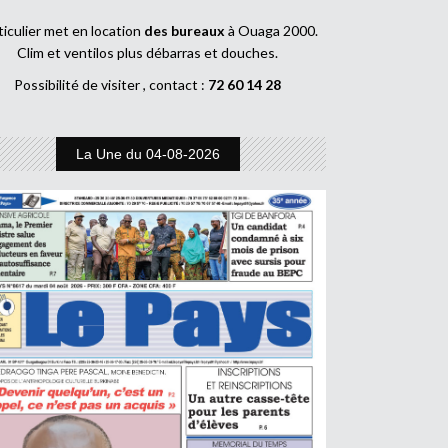
ticulier met en location
des bureaux
à Ouaga 2000.
Clim et ventilos plus débarras et douches.
Possibilité de visiter , contact :
72 60 14 28
La Une du 04-08-2026