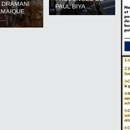
 DRAMANI
PAUL BIYA...
AMAIQUE
..