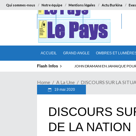
Qui sommes-nous
Notre équipe
Mentions légales
Actu Burkina
Evas
ACCUEIL
GRAND ANGLE
OMBRES ET LUMIÈRES
SUR LA
ACCUEIL
GRAND ANGLE
OMBRES ET LUMIÈRE
Flash Infos
ABSENCE PROLONGEE DE PAUL BIYA D
Home
A La Une
DISCOURS SUR LA SITU
19 mai 2020
DISCOURS SUR
DE LA NATION