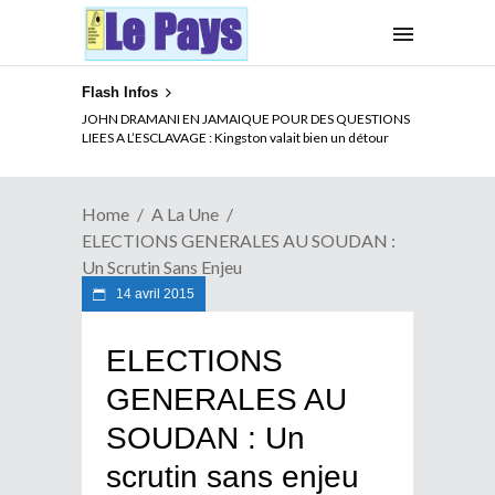
Flash Infos
ELECTION DE TALON A LA TETE DU SENAT BENINOIS :
JOHN DRAMANI EN JAMAIQUE POUR DES QUESTIONS
Quand Patrice quitte le pouvoir sans partir !
LIEES A L’ESCLAVAGE : Kingston valait bien un détour
Home
A La Une
ELECTIONS GENERALES AU SOUDAN :
Un Scrutin Sans Enjeu
14 avril 2015
ELECTIONS
GENERALES AU
SOUDAN : Un
scrutin sans enjeu