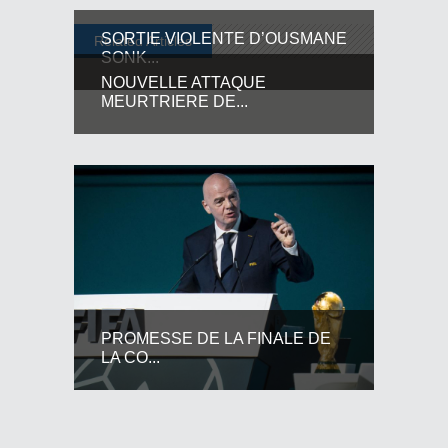
SORTIE VIOLENTE D’OUSMANE
Related Articles
SONK...
NOUVELLE ATTAQUE
MEURTRIERE DE...
PROMESSE DE LA FINALE DE
LA CO...