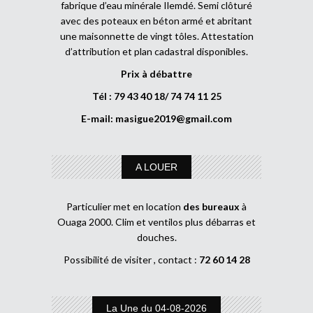
fabrique d’eau minérale Ilemdé. Semi clôturé
avec des poteaux en béton armé et abritant
une maisonnette de vingt tôles. Attestation
d’attribution et plan cadastral disponibles.
Prix à débattre
Tél : 79 43 40 18/ 74 74 11 25
E-mail:
masigue2019@gmail.com
A LOUER
Particulier met en location
des bureaux
à
Ouaga 2000. Clim et ventilos plus débarras et
douches.
Possibilité de visiter , contact :
72 60 14 28
La Une du 04-08-2026