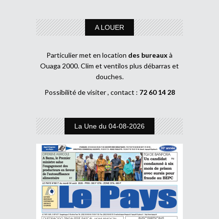
A LOUER
Particulier met en location
des bureaux
à
Ouaga 2000. Clim et ventilos plus débarras et
douches.
Possibilité de visiter , contact :
72 60 14 28
La Une du 04-08-2026