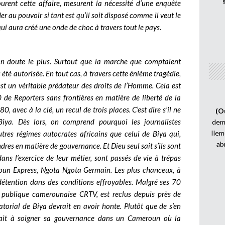
urent cette affaire, mesurent la nécessité d’une enquête
r au pouvoir si tant est qu’il soit disposé comme il veut le
e qui aura créé une onde de choc à travers tout le pays.
on doute le plus. Surtout que la marche que comptaient
s été autorisée. En tout cas, à travers cette énième tragédie,
est un véritable prédateur des droits de l’Homme. Cela est
 de Reporters sans frontières en matière de liberté de la
 avec à la clé, un recul de trois places. C’est dire s’il ne
(O
Biya. Dès lors, on comprend pourquoi les journalistes
demi
Ilem
utres régimes autocrates africains que celui de Biya qui,
ab
dres en matière de gouvernance. Et Dieu seul sait s’ils sont
ns l’exercice de leur métier, sont passés de vie à trépas
oun Express, Ngota Ngota Germain. Les plus chanceux, à
étention dans des conditions effroyables. Malgré ses 70
on publique camerounaise CRTV, est reclus depuis près de
atorial de Biya devrait en avoir honte. Plutôt que de s’en
erait à soigner sa gouvernance dans un Cameroun où la