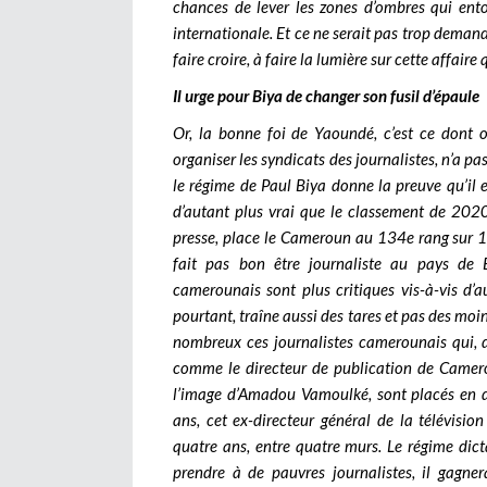
chances de lever les zones d’ombres qui ento
internationale. Et ce ne serait pas trop demande
faire croire, à faire la lumière sur cette affair
Il urge pour Biya de changer son fusil d’épaule
Or, la bonne foi de Yaoundé, c’est ce dont 
organiser les syndicats des journalistes, n’a pa
le régime de Paul Biya donne la preuve qu’il 
d’autant plus vrai que le classement de 2020
presse, place le Cameroun au 134e rang sur 180,
fait pas bon être journaliste au pays de 
camerounais sont plus critiques vis-à-vis d’a
pourtant, traîne aussi des tares et pas des moin
nombreux ces journalistes camerounais qui, da
comme le directeur de publication de Camer
l’image d’Amadou Vamoulké, sont placés en d
ans, cet ex-directeur général de la télévisi
quatre ans, entre quatre murs. Le régime dict
prendre à de pauvres journalistes, il gagn