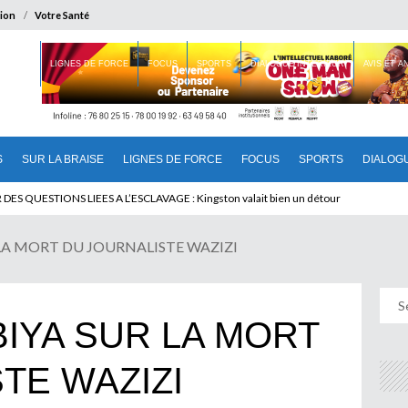
ion
Votre Santé
 BRAISE
LIGNES DE FORCE
FOCUS
SPORTS
DIALOGUE INTERIEUR
AVIS ET 
S
SUR LA BRAISE
LIGNES DE FORCE
FOCUS
SPORTS
DIALOG
T BENINOIS : Quand Patrice quitte le pouvoir sans partir !
LA MORT DU JOURNALISTE WAZIZI
IYA SUR LA MORT
TE WAZIZI