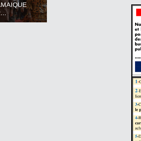
AMAIQUE
..