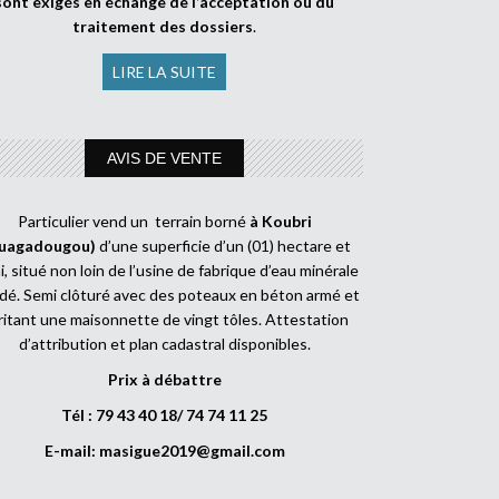
sont exigés en échange de l’acceptation ou du
traitement des dossiers
.
LIRE LA SUITE
AVIS DE VENTE
Particulier vend un terrain borné
à Koubri
uagadougou)
d’une superficie d’un (01) hectare et
, situé non loin de l’usine de fabrique d’eau minérale
dé. Semi clôturé avec des poteaux en béton armé et
ritant une maisonnette de vingt tôles. Attestation
d’attribution et plan cadastral disponibles.
Prix à débattre
Tél : 79 43 40 18/ 74 74 11 25
E-mail:
masigue2019@gmail.com