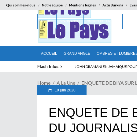
Qui sommes-nous
Notre équipe
Mentions légales
Actu Burkina
Evas
ACCUEIL
GRAND ANGLE
OMBRES ET LUMIÈRES
SUR LA
ACCUEIL
GRAND ANGLE
OMBRES ET LUMIÈRE
Flash Infos
ELECTION DE TALON A LA TETE DU SENA
Home
A La Une
ENQUETE DE BIYA SUR 
10 juin 2020
ENQUETE DE B
DU JOURNALIS