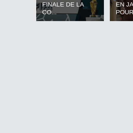
FINALE DE LA
EN J
CO...
POUR.