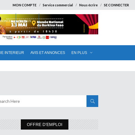
MON COMPTE
Service commercial
Nous écrire
SE CONNECTER
ANNONCES
EN PLUS
UE INTERIEUR
AVIS ET ANNONCES
EN PLUS
OFFRE D’EMPLOI