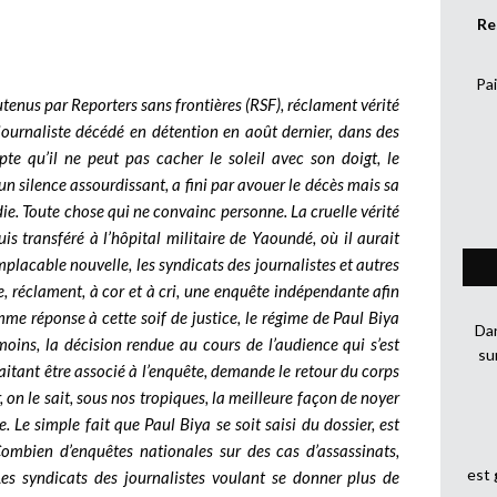
Re
Pai
tenus par Reporters sans frontières (RSF), réclament vérité
journaliste décédé en détention en août dernier, dans des
te qu’il ne peut pas cacher le soleil avec son doigt, le
 silence assourdissant, a fini par avouer le décès mais sa
die. Toute chose qui ne convainc personne. La cruelle vérité
s transféré à l’hôpital militaire de Yaoundé, où il aurait
placable nouvelle, les syndicats des journalistes et autres
 réclament, à cor et à cri, une enquête indépendante afin
mme réponse à cette soif de justice, le régime de Paul Biya
Dan
moins, la décision rendue au cours de l’audience qui s’est
su
aitant être associé à l’enquête, demande le retour du corps
 on le sait, sous nos tropiques, la meilleure façon de noyer
. Le simple fait que Paul Biya se soit saisi du dossier, est
ombien d’enquêtes nationales sur des cas d’assassinats,
est
es syndicats des journalistes voulant se donner plus de