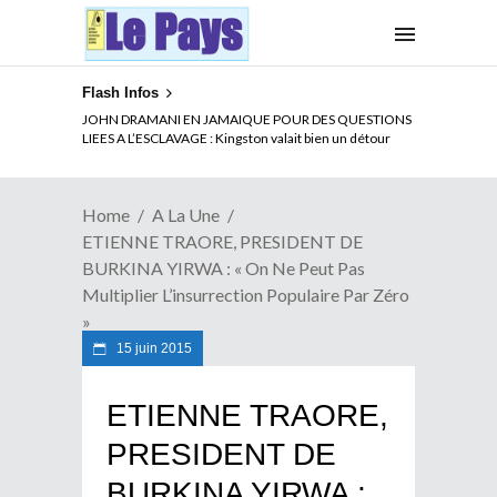
Flash Infos
ELECTION DE TALON A LA TETE DU SENAT BENINOIS :
JOHN DRAMANI EN JAMAIQUE POUR DES QUESTIONS
Quand Patrice quitte le pouvoir sans partir !
LIEES A L’ESCLAVAGE : Kingston valait bien un détour
Home
A La Une
ETIENNE TRAORE, PRESIDENT DE
BURKINA YIRWA : « On Ne Peut Pas
Multiplier L’insurrection Populaire Par Zéro
»
15 juin 2015
ETIENNE TRAORE,
PRESIDENT DE
BURKINA YIRWA :