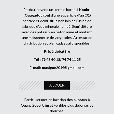
Particulier vend un terrain borné
à Koubri
(Ouagadougou)
d’une superficie d’un (01)
hectare et demi, situé non loin de l’usine de
fabrique d’eau minérale Ilemdé. Semi clôturé
avec des poteaux en béton armé et abritant
une maisonnette de vingt tôles. Attestation
d’attribution et plan cadastral disponibles.
Prix à débattre
Tél : 79 43 40 18/ 74 74 11 25
E-mail:
masigue2019@gmail.com
A LOUER
Particulier met en location
des bureaux
à
Ouaga 2000. Clim et ventilos plus débarras et
douches.