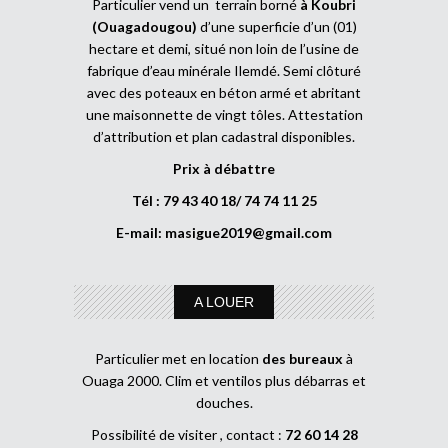
Particulier vend un terrain borné
à Koubri
(Ouagadougou)
d’une superficie d’un (01)
hectare et demi, situé non loin de l’usine de
fabrique d’eau minérale Ilemdé. Semi clôturé
avec des poteaux en béton armé et abritant
une maisonnette de vingt tôles. Attestation
d’attribution et plan cadastral disponibles.
Prix à débattre
Tél : 79 43 40 18/ 74 74 11 25
E-mail:
masigue2019@gmail.com
A LOUER
Particulier met en location
des bureaux
à
Ouaga 2000. Clim et ventilos plus débarras et
douches.
Possibilité de visiter , contact :
72 60 14 28