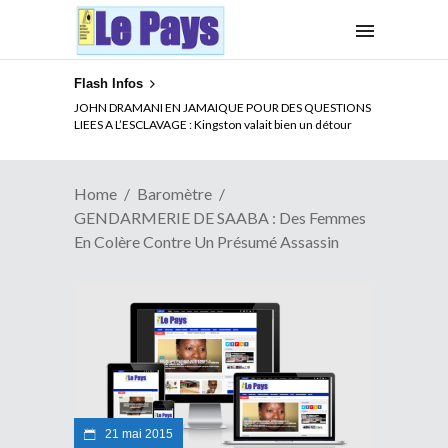
Flash Infos
ELECTION DE TALON A LA TETE DU SENAT BENINOIS :
JOHN DRAMANI EN JAMAIQUE POUR DES QUESTIONS
Quand Patrice quitte le pouvoir sans partir !
LIEES A L’ESCLAVAGE : Kingston valait bien un détour
Home
Baromètre
GENDARMERIE DE SAABA : Des Femmes
En Colère Contre Un Présumé Assassin
21 mai 2015