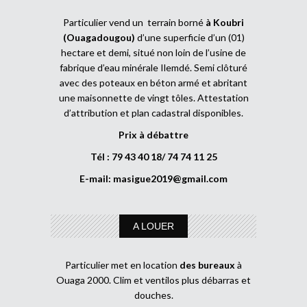
Particulier vend un terrain borné
à Koubri
(Ouagadougou)
d’une superficie d’un (01)
hectare et demi, situé non loin de l’usine de
fabrique d’eau minérale Ilemdé. Semi clôturé
avec des poteaux en béton armé et abritant
une maisonnette de vingt tôles. Attestation
d’attribution et plan cadastral disponibles.
Prix à débattre
Tél : 79 43 40 18/ 74 74 11 25
E-mail:
masigue2019@gmail.com
A LOUER
Particulier met en location
des bureaux
à
Ouaga 2000. Clim et ventilos plus débarras et
douches.