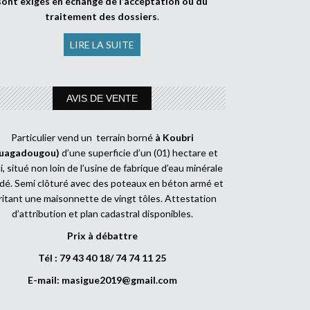
sont exigés en échange de l’acceptation ou du
traitement des dossiers
.
LIRE LA SUITE
AVIS DE VENTE
Particulier vend un terrain borné
à Koubri
uagadougou)
d’une superficie d’un (01) hectare et
, situé non loin de l’usine de fabrique d’eau minérale
dé. Semi clôturé avec des poteaux en béton armé et
ritant une maisonnette de vingt tôles. Attestation
d’attribution et plan cadastral disponibles.
Prix à débattre
Tél : 79 43 40 18/ 74 74 11 25
E-mail:
masigue2019@gmail.com