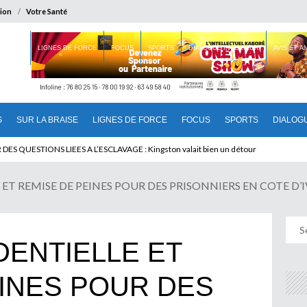
ion
Votre Santé
 BRAISE
LIGNES DE FORCE
FOCUS
SPORTS
DIALOGUE INTERIEUR
AVIS ET 
S
SUR LA BRAISE
LIGNES DE FORCE
FOCUS
SPORTS
DIALOG
T BENINOIS : Quand Patrice quitte le pouvoir sans partir !
ET REMISE DE PEINES POUR DES PRISONNIERS EN COTE D’
DENTIELLE ET
INES POUR DES