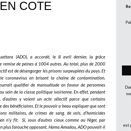
 EN COTE
Re
Pai
attara (ADO), a accordé, le 8 avril dernier, la grâce
une remise de peines à 1004 autres. Au total, plus de 2000
ctif est de désengorger les prisons surpeuplées du pays. Et
 le coronavirus en brisant la chaîne de contamination.
ourrait qualifier de mansuétude en faveur de personnes
Dan
 au sein de la classe politique ivoirienne. En effet, pendant
su
 d’autres y voient un acte sélectif parce que certains
ste des bénéficiaires. Et le pouvoir a beau expliquer que sont
ions militaires, de crimes de sang, de vols, d’homicides
ien n’y fît.
Si, sous d’autres cieux comme au Niger, par
est
on plus farouche opposant, Hama Amadou, ADO pouvait-il