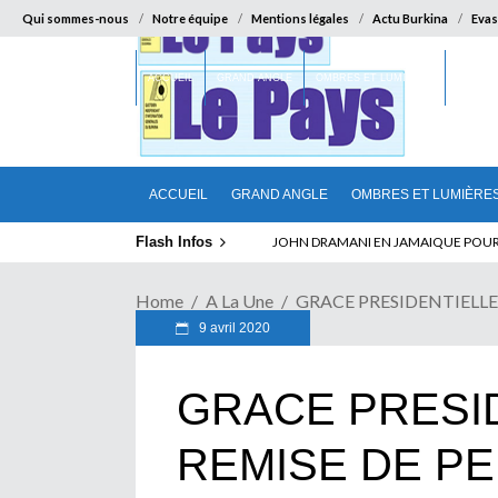
Qui sommes-nous
Notre équipe
Mentions légales
Actu Burkina
Evas
ACCUEIL
GRAND ANGLE
OMBRES ET LUMIÈRES
SUR LA
ACCUEIL
GRAND ANGLE
OMBRES ET LUMIÈRE
Flash Infos
ELECTION DE TALON A LA TETE DU SENA
Home
A La Une
GRACE PRESIDENTIELLE 
9 avril 2020
GRACE PRESI
REMISE DE PE