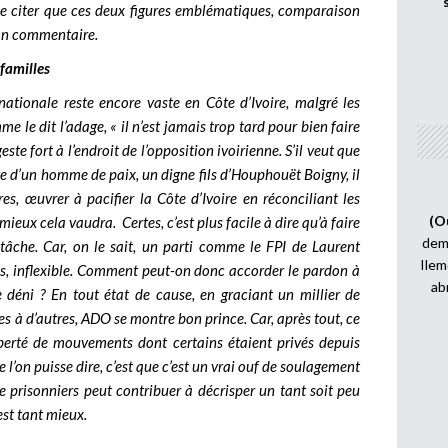
e citer que ces deux figures emblématiques, comparaison
son commentaire.
 familles
 nationale reste encore vaste en Côte d’Ivoire, malgré les
le dit l’adage, « il n’est jamais trop tard pour bien faire
ste fort à l’endroit de l’opposition ivoirienne. S’il veut que
age d’un homme de paix, un digne fils d’Houphouët Boigny, il
res, œuvrer à pacifier la Côte d’Ivoire en réconciliant les
(O
a, mieux cela vaudra.
Certes, c’est plus facile à dire qu’à faire
demi
a tâche. Car, on le sait, un parti comme le FPI de Laurent
Ilem
es, inflexible. Comment peut-on donc accorder le pardon à
ab
éni ? En tout état de cause, en graciant un millier de
s à d’autres, ADO se montre bon prince. Car, après tout, ce
liberté de mouvements dont certains étaient privés depuis
 l’on puisse dire, c’est que c’est un vrai ouf de soulagement
de prisonniers peut contribuer à décrisper un tant soit peu
est tant mieux.