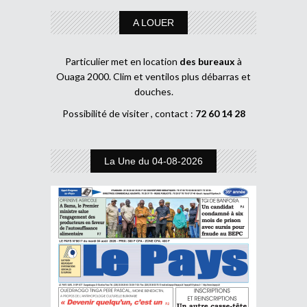
A LOUER
Particulier met en location
des bureaux
à
Ouaga 2000. Clim et ventilos plus débarras et
douches.
Possibilité de visiter , contact :
72 60 14 28
La Une du 04-08-2026