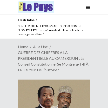
Flash Infos
NOUVELLE ATTAQUE MEURTRIERE DES ADF EN RDC :
SORTIE VIOLENTE D’OUSMANE SONKO CONTRE
Comment arrêter la spirale de la violence au Congo
DIOMAYE FAYE : Jusqu’où ira le duel entre les deux
compagnons d’hier ?
Home
A La Une
GUERRE DES CHIFFRES A LA
PRESIDENTIELLE AU CAMEROUN : Le
Conseil Constitutionnel Se Montrera-T-Il À
La Hauteur De L’histoire?