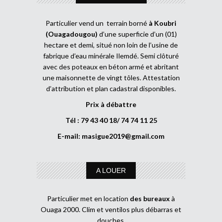
Particulier vend un terrain borné
à Koubri
(Ouagadougou)
d’une superficie d’un (01)
hectare et demi, situé non loin de l’usine de
fabrique d’eau minérale Ilemdé. Semi clôturé
avec des poteaux en béton armé et abritant
une maisonnette de vingt tôles. Attestation
d’attribution et plan cadastral disponibles.
Prix à débattre
Tél : 79 43 40 18/ 74 74 11 25
E-mail:
masigue2019@gmail.com
A LOUER
Particulier met en location
des bureaux
à
Ouaga 2000. Clim et ventilos plus débarras et
douches.