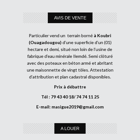
AVIS DE VENTE
Particulier vend un terrain borné
à Koubri
(Ouagadougou)
d’une superficie d’un (01)
hectare et demi, situé non loin de l’usine de
fabrique d’eau minérale Ilemdé. Semi clôturé
avec des poteaux en béton armé et abritant
une maisonnette de vingt tôles. Attestation
d’attribution et plan cadastral disponibles.
Prix à débattre
Tél : 79 43 40 18/ 74 74 11 25
E-mail:
masigue2019@gmail.com
A LOUER