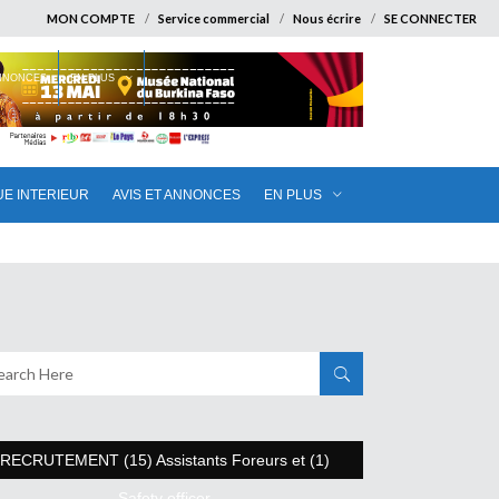
MON COMPTE
Service commercial
Nous écrire
SE CONNECTER
ANNONCES
EN PLUS
UE INTERIEUR
AVIS ET ANNONCES
EN PLUS
RECRUTEMENT (15) Assistants Foreurs et (1)
Safety officer