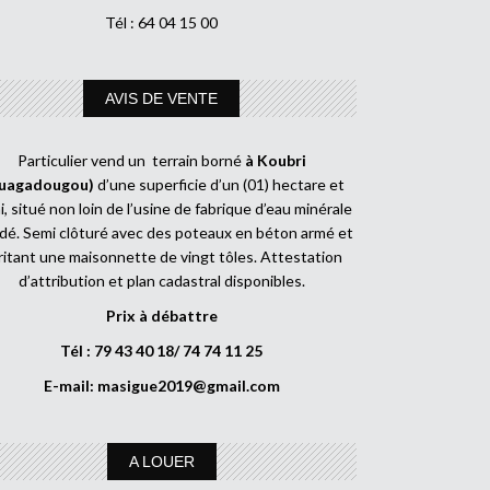
Tél : 64 04 15 00
AVIS DE VENTE
Particulier vend un terrain borné
à Koubri
uagadougou)
d’une superficie d’un (01) hectare et
, situé non loin de l’usine de fabrique d’eau minérale
dé. Semi clôturé avec des poteaux en béton armé et
ritant une maisonnette de vingt tôles. Attestation
d’attribution et plan cadastral disponibles.
Prix à débattre
Tél : 79 43 40 18/ 74 74 11 25
E-mail:
masigue2019@gmail.com
A LOUER