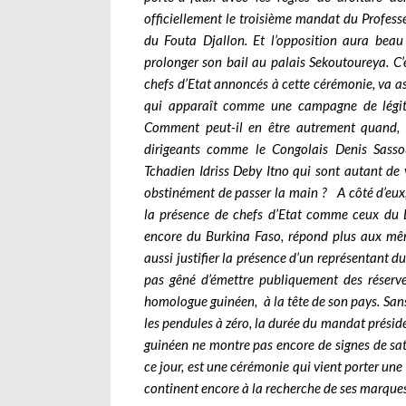
officiellement le troisième mandat du Profes
du Fouta Djallon. Et l’opposition aura bea
prolonger son bail au palais Sekoutoureya. C’e
chefs d’Etat annoncés à cette cérémonie, va as
qui apparaît comme une campagne de légiti
Comment peut-il en être autrement quand,
dirigeants comme le Congolais Denis Sasso
Tchadien Idriss Deby Itno qui sont autant de 
obstinément de passer la main ? A côté d’eux, 
la présence de chefs d’Etat comme ceux du 
encore du Burkina Faso, répond plus aux mê
aussi justifier la présence d’un représentant 
pas gêné d’émettre publiquement des réserve
homologue guinéen, à la tête de son pays. Sans
les pendules à zéro, la durée du mandat présiden
guinéen ne montre pas encore de signes de satié
ce jour, est une cérémonie qui vient porter u
continent encore à la recherche de ses marques