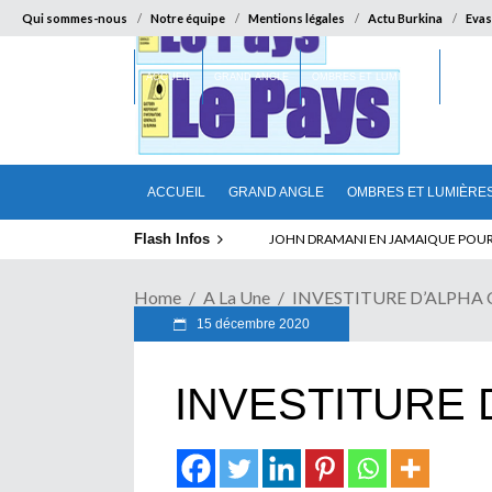
Qui sommes-nous
Notre équipe
Mentions légales
Actu Burkina
Evas
ACCUEIL
GRAND ANGLE
OMBRES ET LUMIÈRES
SUR LA
ACCUEIL
GRAND ANGLE
OMBRES ET LUMIÈRE
Flash Infos
ELECTION DE TALON A LA TETE DU SENA
Home
A La Une
INVESTITURE D’ALPH
15 décembre 2020
INVESTITURE