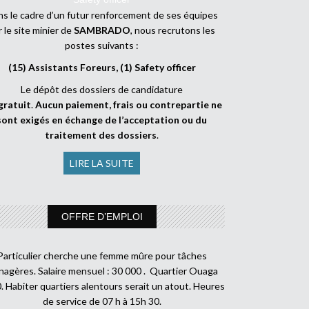
s le cadre d’un futur renforcement de ses équipes
r le site minier de
SAMBRADO
, nous recrutons les
postes suivants :
(15) Assistants Foreurs, (1) Safety officer
Le dépôt des dossiers de candidature
gratuit
.
Aucun paiement, frais ou contrepartie ne
sont exigés en échange de l’acceptation ou du
traitement des dossiers
.
LIRE LA SUITE
OFFRE D’EMPLOI
Particulier cherche une femme mûre pour tâches
agères. Salaire mensuel : 30 000 . Quartier Ouaga
. Habiter quartiers alentours serait un atout. Heures
de service de 07 h à 15h 30.