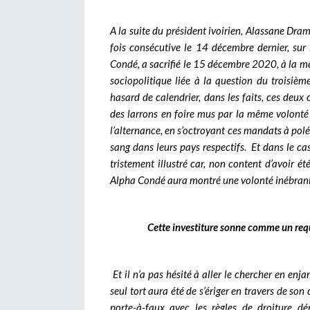
A la suite du président ivoirien, Alassane Dr
fois consécutive le 14 décembre dernier, sur 
Condé, a sacrifié le 15 décembre 2020, à la mê
sociopolitique liée à la question du troisiè
hasard de calendrier, dans les faits, ces deu
des larrons en foire mus par la même volonté 
l’alternance, en s’octroyant ces mandats à polé
sang dans leurs pays respectifs. Et dans le cas 
tristement illustré car, non content d’avoir é
Alpha Condé aura montré une volonté inébranlab
Cette investiture sonne comme un req
Et il n’a pas hésité à aller le chercher en en
seul tort aura été de s’ériger en travers de s
porte-à-faux avec les règles de droiture dém