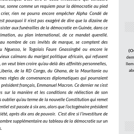
seur, sonne comme un requiem pour la démocratie au pied
u crier, rien ne pourra encore empêcher Alpha Condé de
st pourquoi il n’est pas exagéré de dire que la dizaine de
sister aux funérailles de la démocratie en Guinée, dans ce
mation, au plan international, de ce mandat querellé.
 au nombre de ces invités de marque, se comptent des
u Nguesso, le Togolais Faure Gnassingbé ou encore le
(O
vieux caïmans du marigot politique africain, qui refusent
demi
on veut bien croire qu’au-delà des affinités personnelles,
Ilem
ab
Liberia, de la RD Congo, du Ghana, de la Mauritanie ou
mes règles de convenances diplomatiques qui pourraient
du président français, Emmanuel Macron. Ce dernier ne s’est
s sur la manière et les conditions de réélection de son
 oublier qu’au terme de la nouvelle Constitution qui remet
tiel est passée à six ans, alors que l’octogénaire président
té, après dix ans de pouvoir. C’est dire si l’investiture de
ne ombre supplémentaire au tableau de la démocratie sur un
.