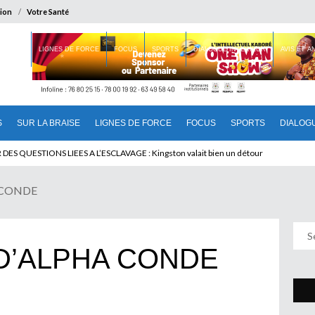
ion
Votre Santé
 BRAISE
LIGNES DE FORCE
FOCUS
SPORTS
DIALOGUE INTERIEUR
AVIS ET 
S
SUR LA BRAISE
LIGNES DE FORCE
FOCUS
SPORTS
DIALOG
T BENINOIS : Quand Patrice quitte le pouvoir sans partir !
A CONDE
 D’ALPHA CONDE