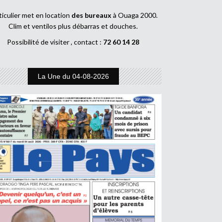
ticulier met en location
des bureaux
à Ouaga 2000.
Clim et ventilos plus débarras et douches.
Possibilité de visiter , contact :
72 60 14 28
La Une du 04-08-2026