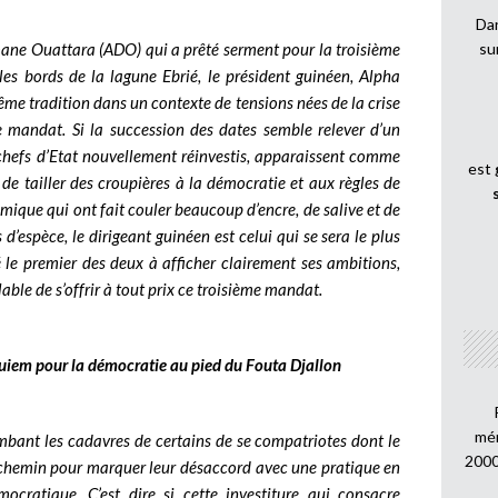
Dan
amane Ouattara (ADO) qui a prêté serment pour la troisième
su
les bords de la lagune Ebrié, le président guinéen, Alpha
me tradition dans un contexte de tensions nées de la crise
me mandat. Si la succession des dates semble relever d’un
x chefs d’Etat nouvellement réinvestis, apparaissent comme
est
de tailler des croupières à la démocratie et aux règles de
mique qui ont fait couler beaucoup d’encre, de salive et de
d’espèce, le dirigeant guinéen est celui qui se sera le plus
té le premier des deux à afficher clairement ses ambitions,
le de s’offrir à tout prix ce troisième mandat.
uiem pour la démocratie au pied du Fouta Djallon
mén
jambant les cadavres de certains de se compatriotes dont le
2000
on chemin pour marquer leur désaccord avec une pratique en
ocratique. C’est dire si cette investiture qui consacre