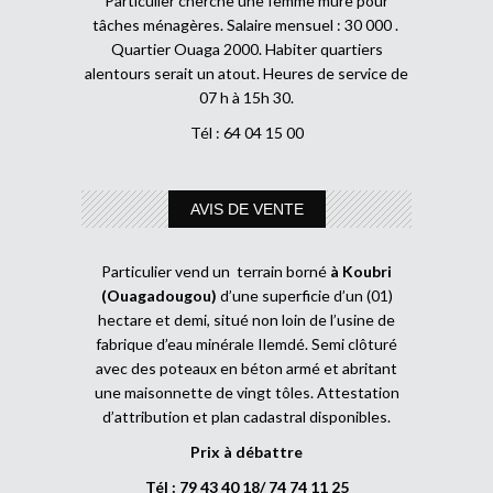
Particulier cherche une femme mûre pour
tâches ménagères. Salaire mensuel : 30 000 .
Quartier Ouaga 2000. Habiter quartiers
alentours serait un atout. Heures de service de
07 h à 15h 30.
Tél : 64 04 15 00
AVIS DE VENTE
Particulier vend un terrain borné
à Koubri
(Ouagadougou)
d’une superficie d’un (01)
hectare et demi, situé non loin de l’usine de
fabrique d’eau minérale Ilemdé. Semi clôturé
avec des poteaux en béton armé et abritant
une maisonnette de vingt tôles. Attestation
d’attribution et plan cadastral disponibles.
Prix à débattre
Tél : 79 43 40 18/ 74 74 11 25