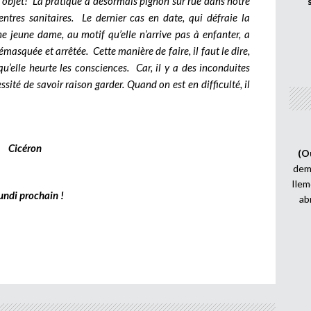
e objet! La pratique a désormais pignon sur rue dans notre
res sanitaires. Le dernier cas en date, qui défraie la
jeune dame, au motif qu’elle n’arrive pas à enfanter, a
masquée et arrêtée. Cette manière de faire, il faut le dire,
qu’elle heurte les consciences. Car, il y a des inconduites
essité de savoir raison garder. Quand on est en difficulté, il
Cicéron
(O
demi
Ilem
undi prochain !
ab