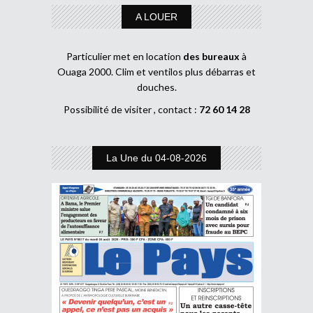
A LOUER
Particulier met en location
des bureaux
à
Ouaga 2000. Clim et ventilos plus débarras et
douches.
Possibilité de visiter , contact :
72 60 14 28
La Une du 04-08-2026