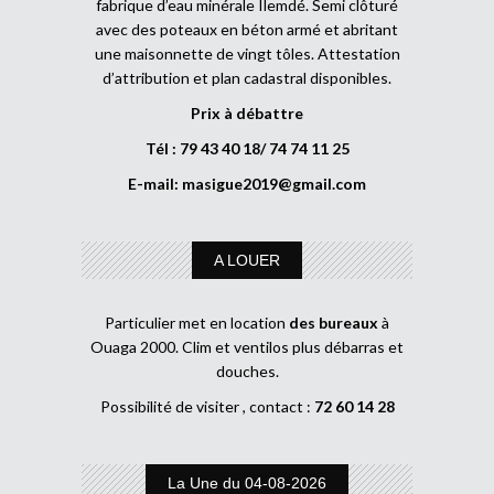
fabrique d’eau minérale Ilemdé. Semi clôturé
avec des poteaux en béton armé et abritant
une maisonnette de vingt tôles. Attestation
d’attribution et plan cadastral disponibles.
Prix à débattre
Tél : 79 43 40 18/ 74 74 11 25
E-mail:
masigue2019@gmail.com
A LOUER
Particulier met en location
des bureaux
à
Ouaga 2000. Clim et ventilos plus débarras et
douches.
Possibilité de visiter , contact :
72 60 14 28
La Une du 04-08-2026