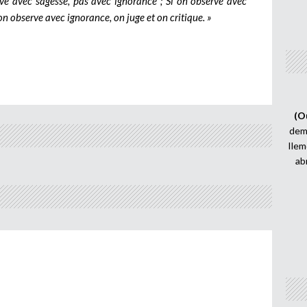
erve avec sagesse, pas avec ignorance ; Si on observe avec
n observe avec ignorance, on juge et on critique. »
(O
demi
Ilem
ab