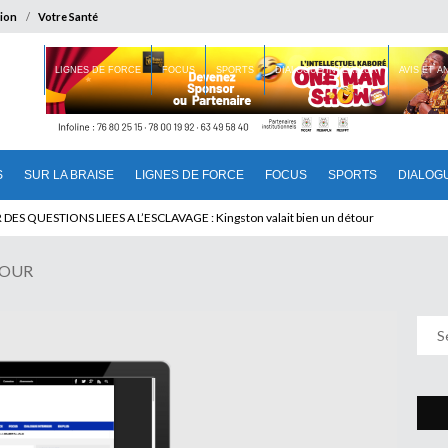
ion
Votre Santé
 BRAISE
LIGNES DE FORCE
FOCUS
SPORTS
DIALOGUE INTERIEUR
AVIS ET 
S
SUR LA BRAISE
LIGNES DE FORCE
FOCUS
SPORTS
DIALOG
T BENINOIS : Quand Patrice quitte le pouvoir sans partir !
DES QUESTIONS LIEES A L’ESCLAVAGE : Kingston valait bien un détour
JOUR