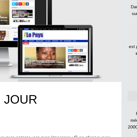
Dan
su
est
U JOUR
mén
2000