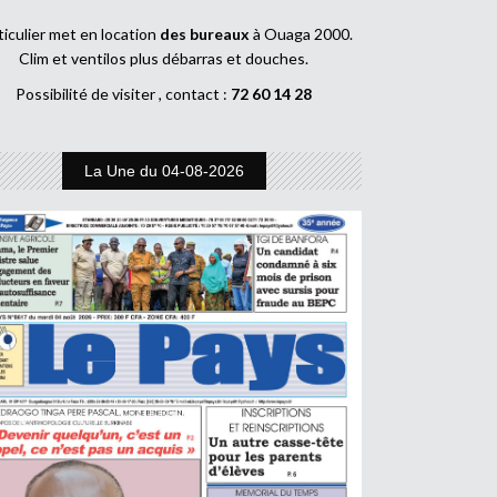
ticulier met en location
des bureaux
à Ouaga 2000.
Clim et ventilos plus débarras et douches.
Possibilité de visiter , contact :
72 60 14 28
La Une du 04-08-2026