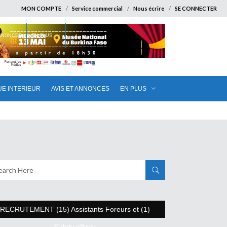
MON COMPTE
Service commercial
Nous écrire
SE CONNECTER
ANNONCES
EN PLUS
UE INTERIEUR
AVIS ET ANNONCES
EN PLUS
RECRUTEMENT (15) Assistants Foreurs et (1)
Safety officer