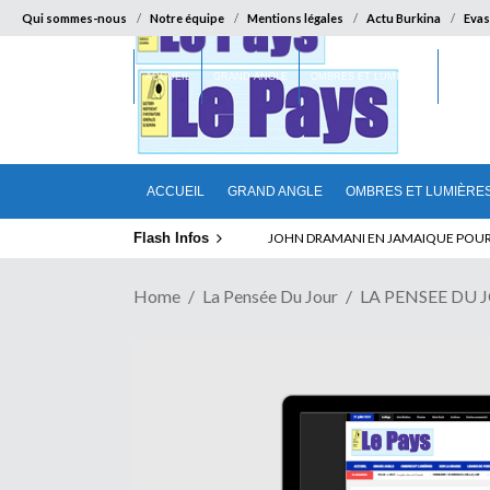
Qui sommes-nous
Notre équipe
Mentions légales
Actu Burkina
Evas
ACCUEIL
GRAND ANGLE
OMBRES ET LUMIÈRES
SUR LA
ACCUEIL
GRAND ANGLE
OMBRES ET LUMIÈRE
Flash Infos
ELECTION DE TALON A LA TETE DU SENA
JOHN DRAMANI EN JAMAIQUE POUR 
Home
La Pensée Du Jour
LA PENSEE DU 