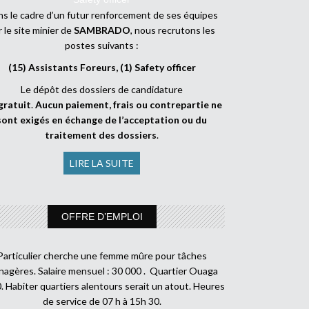
s le cadre d’un futur renforcement de ses équipes
r le site minier de
SAMBRADO
, nous recrutons les
postes suivants :
(15) Assistants Foreurs, (1) Safety officer
Le dépôt des dossiers de candidature
gratuit
.
Aucun paiement, frais ou contrepartie ne
sont exigés en échange de l’acceptation ou du
traitement des dossiers
.
LIRE LA SUITE
OFFRE D’EMPLOI
Particulier cherche une femme mûre pour tâches
agères. Salaire mensuel : 30 000 . Quartier Ouaga
. Habiter quartiers alentours serait un atout. Heures
de service de 07 h à 15h 30.