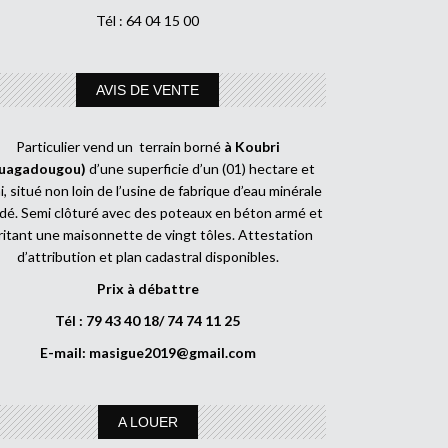
Tél : 64 04 15 00
AVIS DE VENTE
Particulier vend un terrain borné
à Koubri
uagadougou)
d’une superficie d’un (01) hectare et
, situé non loin de l’usine de fabrique d’eau minérale
dé. Semi clôturé avec des poteaux en béton armé et
ritant une maisonnette de vingt tôles. Attestation
d’attribution et plan cadastral disponibles.
Prix à débattre
Tél : 79 43 40 18/ 74 74 11 25
E-mail:
masigue2019@gmail.com
A LOUER