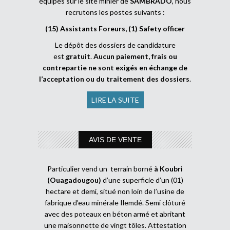
équipes sur le site minier de
SAMBRADO
, nous
recrutons les postes suivants :
(15) Assistants Foreurs, (1) Safety officer
Le dépôt des dossiers de candidature
est
gratuit
.
Aucun paiement, frais ou
contrepartie ne sont exigés en échange de
l’acceptation ou du traitement des dossiers
.
LIRE LA SUITE
AVIS DE VENTE
Particulier vend un terrain borné
à Koubri
(Ouagadougou)
d’une superficie d’un (01)
hectare et demi, situé non loin de l’usine de
fabrique d’eau minérale Ilemdé. Semi clôturé
avec des poteaux en béton armé et abritant
une maisonnette de vingt tôles. Attestation