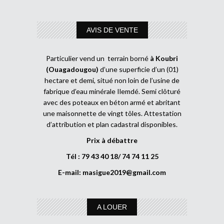
AVIS DE VENTE
Particulier vend un terrain borné
à Koubri
(Ouagadougou)
d’une superficie d’un (01)
hectare et demi, situé non loin de l’usine de
fabrique d’eau minérale Ilemdé. Semi clôturé
avec des poteaux en béton armé et abritant
une maisonnette de vingt tôles. Attestation
d’attribution et plan cadastral disponibles.
Prix à débattre
Tél : 79 43 40 18/ 74 74 11 25
E-mail:
masigue2019@gmail.com
A LOUER