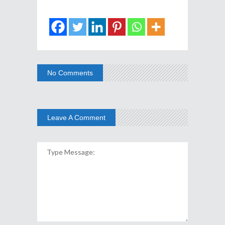
No Comments
Leave A Comment