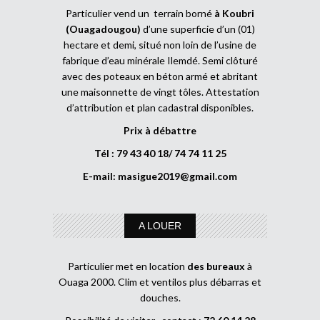
Particulier vend un terrain borné
à Koubri
(Ouagadougou)
d’une superficie d’un (01)
hectare et demi, situé non loin de l’usine de
fabrique d’eau minérale Ilemdé. Semi clôturé
avec des poteaux en béton armé et abritant
une maisonnette de vingt tôles. Attestation
d’attribution et plan cadastral disponibles.
Prix à débattre
Tél : 79 43 40 18/ 74 74 11 25
E-mail:
masigue2019@gmail.com
A LOUER
Particulier met en location
des bureaux
à
Ouaga 2000. Clim et ventilos plus débarras et
douches.