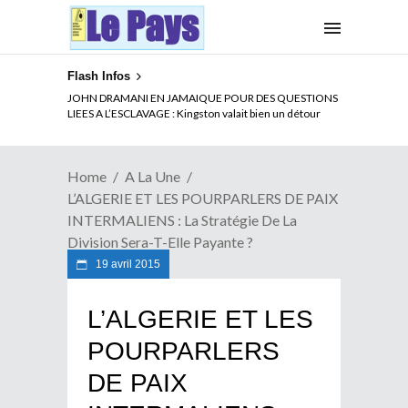
Flash Infos
ELECTION DE TALON A LA TETE DU SENAT BENINOIS :
JOHN DRAMANI EN JAMAIQUE POUR DES QUESTIONS
Quand Patrice quitte le pouvoir sans partir !
LIEES A L’ESCLAVAGE : Kingston valait bien un détour
Home
A La Une
L’ALGERIE ET LES POURPARLERS DE PAIX
INTERMALIENS : La Stratégie De La
Division Sera-T-Elle Payante ?
19 avril 2015
L’ALGERIE ET LES
POURPARLERS
DE PAIX