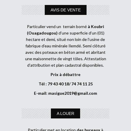
AVIS DE VENTE
Particulier vend un terrain borné
à Koubri
(Ouagadougou)
d’une superficie d’un (01)
hectare et demi, situé non loin de l’usine de
fabrique d’eau minérale Ilemdé. Semi clôturé
avec des poteaux en béton armé et abritant
une maisonnette de vingt tôles. Attestation
d’attribution et plan cadastral disponibles.
Prix à débattre
Tél : 79 43 40 18/ 74 74 11 25
E-mail:
masigue2019@gmail.com
A LOUER
Particulier met en location
des bureaux
à