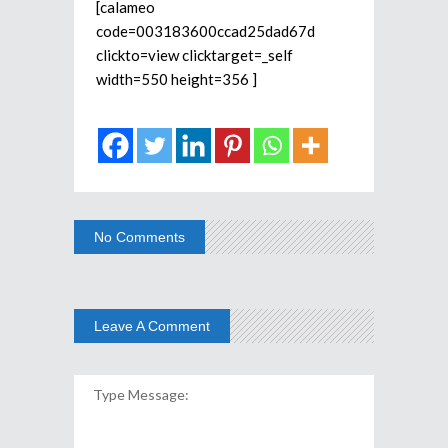
[calameo
code=003183600ccad25dad67d
clickto=view clicktarget=_self
width=550 height=356 ]
No Comments
Leave A Comment