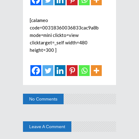
[calameo
code=00318360036833cac9a8b
mode=mini clickto=view
clicktarget=_self width=480
height=300 ]
No Comments
Leave A Comment